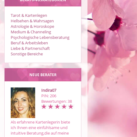
Tarot & Kartenlegen
Hellsehen & Wahrsagen
Astrologie & Horoskope
Medium & Channeling
Psychologische Lebensberatung
Beruf & Arbeitsleben
Liebe & Partnerschaft
Sonstige Bereiche
NEUE BERATER
Indira07
Isabella
PIN: 206
PIN: 038
Bewertungen: 38
Bewertungen: 14
Als erfahrene Kartenlegerin biete
Ich bin Medium und Bewusstsein
ich Ihnen eine einfühlsame und
Couch . Change Your Identity .
intuitive Beratung,die auf meine
Raus aus den toxischen Mustern