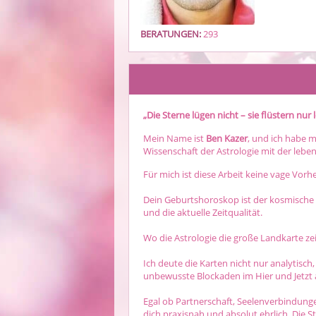
BERATUNGEN:
293
„Die Sterne lügen nicht – sie flüstern nur 
Mein Name ist
Ben Kazer
, und ich habe m
Wissenschaft der Astrologie mit der lebe
Für mich ist diese Arbeit keine vage Vorh
Dein Geburtshoroskop ist der kosmische 
und die aktuelle Zeitqualität.
Wo die Astrologie die große Landkarte ze
Ich deute die Karten nicht nur analytisch,
unbewusste Blockaden im Hier und Jetzt 
Egal ob Partnerschaft, Seelenverbindung
dich praxisnah und absolut ehrlich. Die 