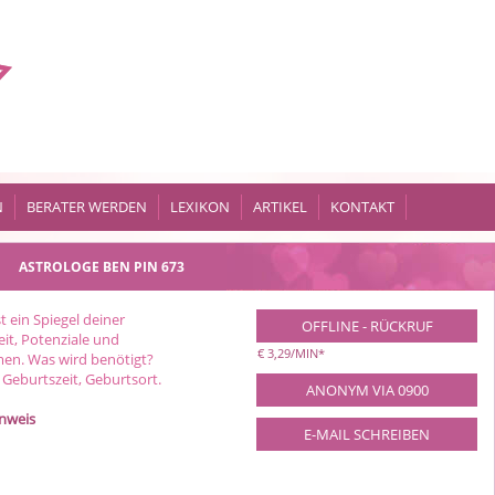
N
BERATER WERDEN
LEXIKON
ARTIKEL
KONTAKT
ASTROLOGE BEN
PIN 673
st ein Spiegel deiner
OFFLINE - RÜCKRUF
eit, Potenziale und
€ 3,29/MIN
*
en. Was wird benötigt?
 Geburtszeit, Geburtsort.
ANONYM VIA 0900
inweis
E-MAIL SCHREIBEN