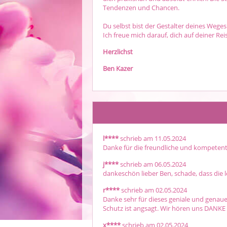
Tendenzen und Chancen.
Du selbst bist der Gestalter deines Weges.
Ich freue mich darauf, dich auf deiner Rei
Herzlichst
Ben Kazer
l****
schrieb am 11.05.2024
Danke für die freundliche und kompeten
j****
schrieb am 06.05.2024
dankeschön lieber Ben, schade, dass die l
r****
schrieb am 02.05.2024
Danke sehr für dieses geniale und genaue,
Schutz ist angsagt. Wir hören uns DANKE 
x****
schrieb am 02.05.2024