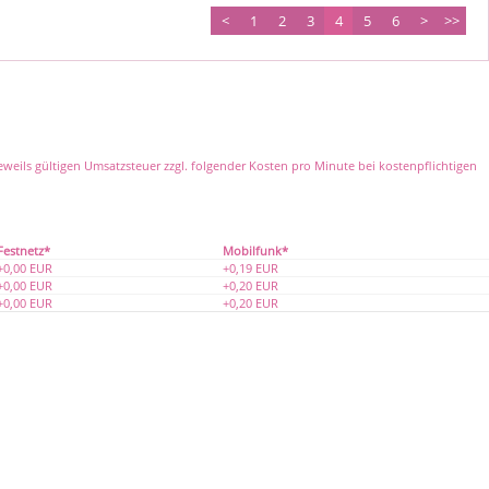
<
1
2
3
4
5
6
>
>>
jeweils gültigen Umsatzsteuer zzgl. folgender Kosten pro Minute bei kostenpflichtigen
Festnetz*
Mobilfunk*
+0,00 EUR
+0,19 EUR
+0,00 EUR
+0,20 EUR
+0,00 EUR
+0,20 EUR