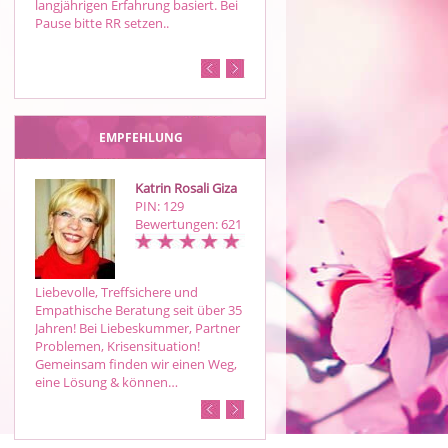
langjährigen Erfahrung basiert. Bei
.Spüre Dich selbst wieder und
Pause bitte RR setzen..
Deine Seele .
EMPFEHLUNG
Katrin Rosali Giza
Kimmi
PIN: 129
PIN: 787
Bewertungen: 621
Bewertungen: 14
Liebevolle, Treffsichere und
Hellfühlendes und hellsichtiges
Empathische Beratung seit über 35
Medium begleitet Sie ein Stück
Jahren! Bei Liebeskummer, Partner
Ihres Weges. Lösungsorientiert
Problemen, Krisensituation!
und treffsicher.
Gemeinsam finden wir einen Weg,
eine Lösung & können…