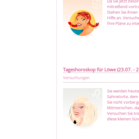
Da Sie jetzt bes
mitreißend vortr
Stehen Sie ihnen
Hilfe an. Versuch
Ihre Pläne zu inte
Tageshoroskop für Löwe (23.07. - 2
Versuchungen
Sie werden heute 
Sahnetorte, dem 
Sie nicht vorbei
Mitmenschen, das
Versuchen Sie tr
diese kleinen Sün