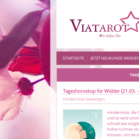
STARTSEITE
JETZT NEUKUNDE WERDE
TAGE
Tageshoroskop für Widder (21.03. -
Hindernisse beseitigen
Hindernisse, die
und es wird unver
schnell wie mögli
höher türmen sic
müssen, um sie 