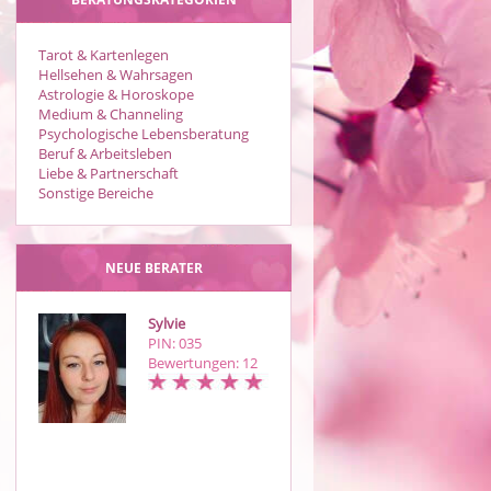
Tarot & Kartenlegen
Hellsehen & Wahrsagen
Astrologie & Horoskope
Medium & Channeling
Psychologische Lebensberatung
Beruf & Arbeitsleben
Liebe & Partnerschaft
Sonstige Bereiche
NEUE BERATER
Sylvie
Sonea
PIN: 035
PIN: 205
Bewertungen: 12
Bewertungen: 9
hier gibt es eine liebevolle,
gnadenlos ehrliche Beratung mit
Unterstützung meiner mystischen