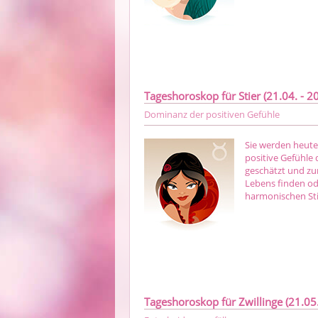
Tageshoroskop für Stier (21.04. - 20
Dominanz der positiven Gefühle
Sie werden heute
positive Gefühle
geschätzt und zur
Lebens finden ode
harmonischen Sti
Tageshoroskop für Zwillinge (21.05.