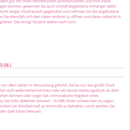
onders gut mit Ihren Mitmenschen kommunizieren und Ihre Pläne
agen können, gewinnen Sie auch schnell begeisterte Anhänger dafür.
 nicht länger misstrauisch gegenüber und nehmen Sie die angebotene
en Sie ebenfalls sich den Ideen anderer zu öffnen und diese vielleicht in
grieren. Das bringt Sie jetzt weiter nach vorn.
3.08.)
von allen Seiten in Versuchung geführt. Sei es nun das große Stück
Sie nicht widerstehen können oder ein teures Kleidungsstück an dem
 gehen können oder sogar das unmoralische Angebot eines
s Sie nicht ablehnen können – Es fällt Ihnen schwer nein zu sagen.
otzdem ein Mindestmaß an Kontrolle zu behalten, sonst werden Sie
den bald bitter bereuen.