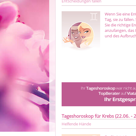
Entscheidungen fällen
Wenn Sie eine En
Tag, sie zu fällen
Sie die richtige 
anzufangen, das 
und des Aufbruch
Tageshoroskop für Krebs (22.06. - 2
Helfende Hände