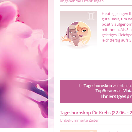
Angenehme Erfahrungen
Heute gelingen Ih
gute Basis, um ne
positiv aufgeno
mit Ihnen. Als Si
geistiges Gleichg
leichtfertig aufs S
Tageshoroskop für Krebs (22.06. - 2
Unbekümmerte Zeiten