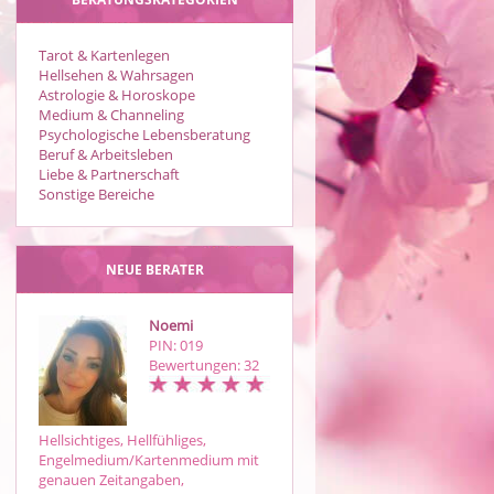
Tarot & Kartenlegen
Hellsehen & Wahrsagen
Astrologie & Horoskope
Medium & Channeling
Psychologische Lebensberatung
Beruf & Arbeitsleben
Liebe & Partnerschaft
Sonstige Bereiche
NEUE BERATER
Noemi
TZILO TATI
PIN: 019
PIN: 608
Bewertungen: 32
Bewertungen: 15
Hellsichtiges, Hellfühliges,
*Bist Du bereit? Bereit für die
Engelmedium/Kartenmedium mit
Wahrheit?*!!!KEINE
genauen Zeitangaben,
AUGENWISCHEREI SONDERN