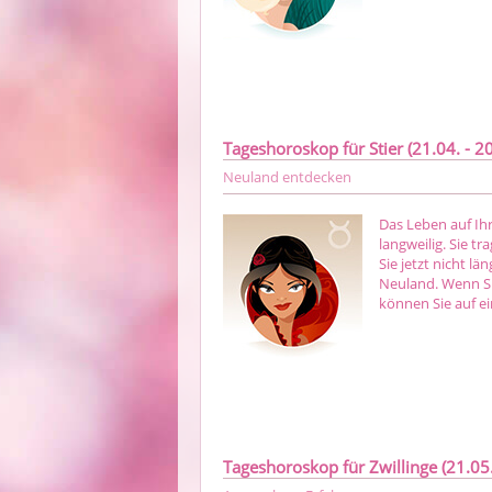
Tageshoroskop für Stier (21.04. - 20
Neuland entdecken
Das Leben auf Ihr
langweilig. Sie t
Sie jetzt nicht lä
Neuland. Wenn Si
können Sie auf ei
Tageshoroskop für Zwillinge (21.05.