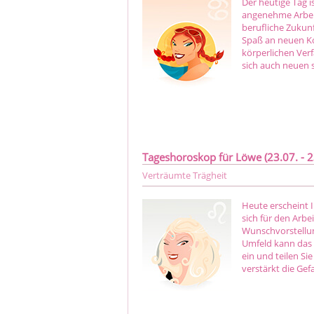
Der heutige Tag i
angenehme Arbei
berufliche Zukunf
Spaß an neuen Kon
körperlichen Ver
sich auch neuen 
Tageshoroskop für Löwe (23.07. - 2
Verträumte Trägheit
Heute erscheint 
sich für den Arbe
Wunschvorstellun
Umfeld kann das 
ein und teilen S
verstärkt die Gef