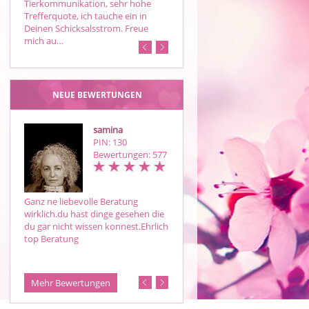
Tierkommunikation, sehr hohe
FAKTEN!!!
Trefferquote, ich tauche ein in
Deinen Schicksalsstrom. Freue
mich au…
NEUE BEWERTUNGEN
samina
samina
PIN: 130
PIN: 130
Bewertungen: 577
Bewertungen: 57
Ganz ne liebevolle Beratung
Liebe Samina, Ich bin sehr froh u
wirklich.du hast dinge gesehen die
dankbar für deine Beratungen,
du gar nicht wissen konnest.Ehrlich
deine Aussagen sind hilfreich,
top Beratung
aufschlussreich und professionell.
Mehr Bewertungen