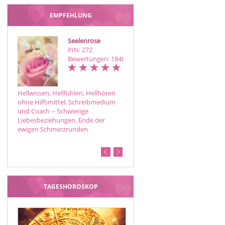
EMPFEHLUNG
Seelenrose
Lore
PIN: 272
PIN: 609
Bewertungen: 1846
Bewertungen: 75
Hellwissen, Hellfühlen, Hellhören
Herzlich willkommen, ich bin Lore.
ohne Hilfsmittel. Schreibmedium
Die Jahrhunderte alte Wissenschaf
und Coach -- Schwierige
der Asrologie zeigt mir wo ich dir
Liebesbeziehungen, Ende der
helfen kann. Genaue Aussagen zu
ewigen Schmerzrunden
allen Fragen mit Zeitangaben.
Partnerschaft…
TAGESHOROSKOP