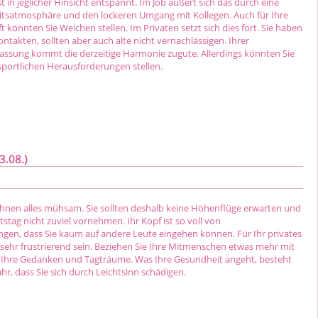
st in jeglicher Hinsicht entspannt. Im Job äußert sich das durch eine
tsatmosphäre und den lockeren Umgang mit Kollegen. Auch für Ihre
t könnten Sie Weichen stellen. Im Privaten setzt sich dies fort. Sie haben
takten, sollten aber auch alte nicht vernachlässigen. Ihrer
fassung kommt die derzeitige Harmonie zugute. Allerdings könnten Sie
sportlichen Herausforderungen stellen.
3.08.)
Ihnen alles mühsam. Sie sollten deshalb keine Höhenflüge erwarten und
itstag nicht zuviel vornehmen. Ihr Kopf ist so voll von
gen, dass Sie kaum auf andere Leute eingehen können. Für Ihr privates
sehr frustrierend sein. Beziehen Sie Ihre Mitmenschen etwas mehr mit
ie Ihre Gedanken und Tagträume. Was Ihre Gesundheit angeht, besteht
ahr, dass Sie sich durch Leichtsinn schädigen.