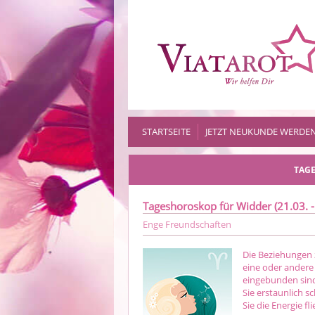
STARTSEITE
JETZT NEUKUNDE WERDE
TAGE
Tageshoroskop für Widder (21.03. -
Enge Freundschaften
Die Beziehungen 
eine oder andere 
eingebunden sin
Sie erstaunlich sc
Sie die Energie fl