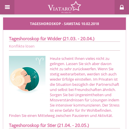
TAGESHOROSKOP - SAMSTAG 10.02.2018
Tageshoroskop für Widder (21.03. - 20.04.)
Konflikte lösen
Heute scheint Ihnen vieles nicht zu
gelingen. Lassen Sie sich aber davon
nicht zu sehr zurückwerfen. Wenn Sie
stetig weiterarbeiten, werden sich auch
wieder Erfolge einstellen. Im Privaten ist
die Situation bezüglich der Partnerschaft
und selbst bei Freundschaften ähnlich.
Sorgen Sie bei Ungereimtheiten und
Missverständnissen für Lösungen indem
Sie intensiver kommunizieren. Der Stress
ist eine Gefahr für Ihr Wohlbefinden.
Finden Sie einen Mittelweg zwischen Pausieren und Aktivität.
Tageshoroskop für Stier (21.04. - 20.05.)