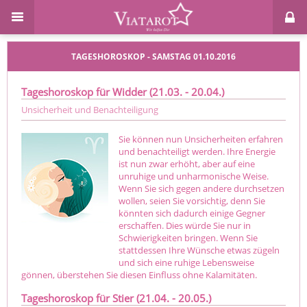
TAGESHOROSKOP - SAMSTAG 01.10.2016
Tageshoroskop für Widder (21.03. - 20.04.)
Unsicherheit und Benachteiligung
Sie können nun Unsicherheiten erfahren
und benachteiligt werden. Ihre Energie
ist nun zwar erhöht, aber auf eine
unruhige und unharmonische Weise.
Wenn Sie sich gegen andere durchsetzen
wollen, seien Sie vorsichtig, denn Sie
könnten sich dadurch einige Gegner
erschaffen. Dies würde Sie nur in
Schwierigkeiten bringen. Wenn Sie
stattdessen Ihre Wünsche etwas zügeln
und sich eine ruhige Lebensweise
gönnen, überstehen Sie diesen Einfluss ohne Kalamitäten.
Tageshoroskop für Stier (21.04. - 20.05.)