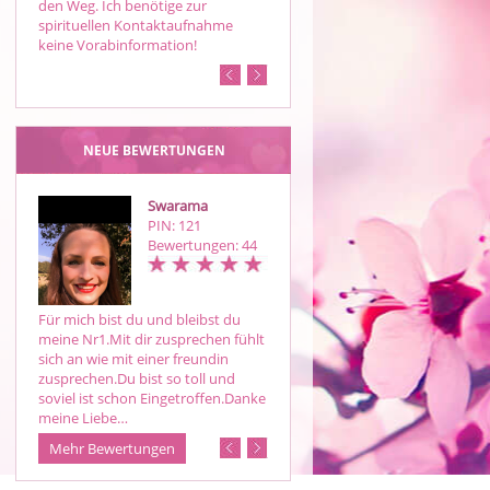
den Weg. Ich benötige zur
Zeitangaben! AMOR VINCIT OMNI
spirituellen Kontaktaufnahme
ET NOS CEDAMUS AMORI!
keine Vorabinformation!
NEUE BEWERTUNGEN
Swarama
LIVI
PIN: 121
PIN: 781
Bewertungen: 44
Bewertungen: 15
Für mich bist du und bleibst du
Einmal Livi immer Livi.Du bist lusti
meine Nr1.Mit dir zusprechen fühlt
&ehrlich und vorallem deinen
sich an wie mit einer freundin
Ausagen treu und treffsicher
zusprechen.Du bist so toll und
soviel ist schon Eingetroffen.Danke
meine Liebe…
Mehr Bewertungen