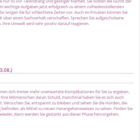
e nur so vor Tatendrang und geistiger Klarheit. Sie sollten die Gunst der
m wichtige Aufgaben jetzt erfolgreich zu einem zufriedenstellenden
So sorgen Sie für schlechtere Zeiten vor. Auch im Privaten können Sie
eit über einen Sachverhalt verschaffen. Sprechen Sie aufgeschobene
. Ihre Umwelt wird sehr positiv darauf reagieren.
3.08.)
en sich immer mehr unerwartete Komplikationen für Sie zu ergeben.
 Ihre Mitmenschen daran Schuld, manchmal haben Sie es sich auch
t. Versuchen Sie, entspannt zu bleiben und sehen Sie die Hürden, die
g befinden, als Mittel zu neuen Herangehensweisen zu sehen. Finden Sie
 wieder, dann werden Sie gestärkt aus dieser Phase hervorgehen.