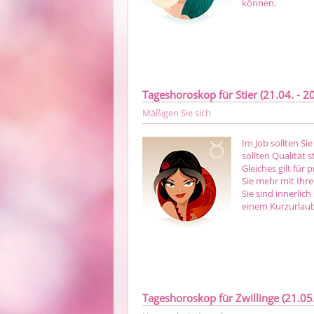
können.
Tageshoroskop für Stier (21.04. - 20
Mäßigen Sie sich
Im Job sollten Si
sollten Qualität s
Gleiches gilt für
Sie mehr mit Ihre
Sie sind innerlich
einem Kurzurlaub
Tageshoroskop für Zwillinge (21.05.