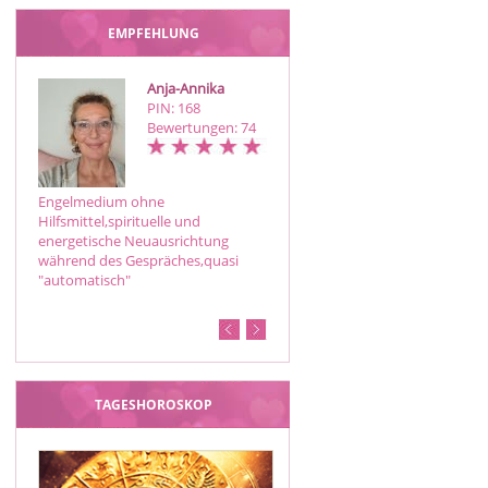
EMPFEHLUNG
Anja-Annika
Indira07
PIN: 168
PIN: 206
Bewertungen: 74
Bewertungen: 38
Engelmedium ohne
Als erfahrene Kartenlegerin biete
Hilfsmittel,spirituelle und
ich Ihnen eine einfühlsame und
energetische Neuausrichtung
intuitive Beratung,die auf meine
während des Gespräches,quasi
langjährigen Erfahrung basiert. Bei
"automatisch"
Pause bitte RR setzen..
TAGESHOROSKOP