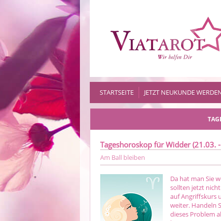
STARTSEITE
JETZT NEUKUNDE WERDE
TAG
Tageshoroskop für Widder (21.03. -
Am Ball bleiben
Da hat man Sie w
sollten jetzt nic
auf Angriffskurs 
weiter. Handeln S
dieses Problem a