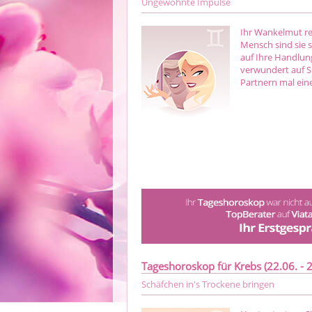
Ungewohnte Impulse
Ihr Wankelmut res
Mensch sind sie 
auf Ihre Handlun
verwundert auf S
Partnern mal eine
Tageshoroskop für Krebs (22.06. - 2
Schäfchen in's Trockene bringen