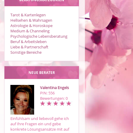
Tarot & Kartenlegen
Hellsehen & Wahrsagen
Astrologie & Horoskope
Medium & Channeling
Psychologische Lebensberatung
Beruf & Arbeitsleben
Liebe & Partnerschaft
Sonstige Bereiche
NEUE BERATER
Valentina Engels
Esperanza
PIN: 556
PIN: 190
Bewertungen: 0
Bewertungen: 2
Einfühlsam und liebevoll gehe ich
Schau deinem(er) Liebsten in den
auf Ihre Fragen ein und gebe
Karten! Liebevolles und
konkrete Lösungsansätze mit auf
treffsicheres Kartenlegen mit