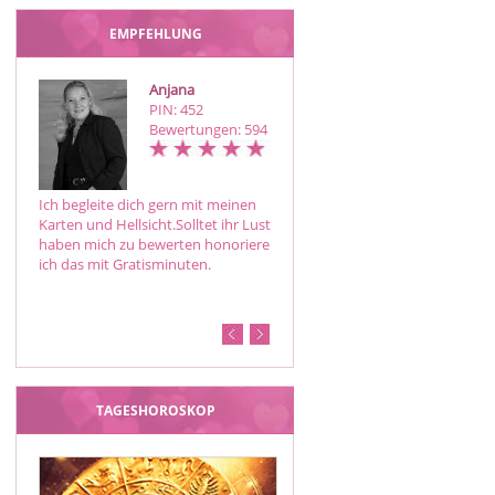
EMPFEHLUNG
Anjana
Sanne*
PIN: 452
PIN: 703
Bewertungen: 594
Bewertungen: 12
Ich begleite dich gern mit meinen
Reines Channel-Engelmedium
Karten und Hellsicht.Solltet ihr Lust
ohne Hilfsmittel EE Channeling
haben mich zu bewerten honoriere
Schreib- und Sprachmedium
ich das mit Gratisminuten.
Transformationsenergie Weg und
Zielfindung ELOHIM-
Schöpferengelenergie
TAGESHOROSKOP