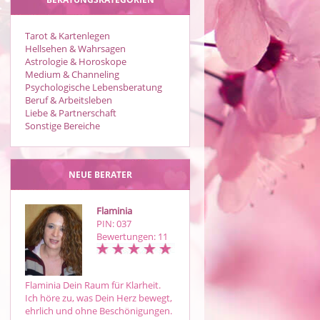
Tarot & Kartenlegen
Hellsehen & Wahrsagen
Astrologie & Horoskope
Medium & Channeling
Psychologische Lebensberatung
Beruf & Arbeitsleben
Liebe & Partnerschaft
Sonstige Bereiche
NEUE BERATER
Flaminia
Bine
PIN: 037
PIN: 745
Bewertungen: 11
Bewertungen: 3
Flaminia Dein Raum für Klarheit.
Mit über 30 Jahren Erfahrung
Ich höre zu, was Dein Herz bewegt,
verbinde ich Tarot,
ehrlich und ohne Beschönigungen.
Lenormandkarten und intuitive