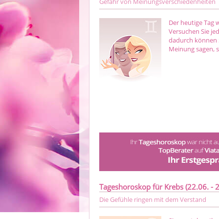
Gefahr von Meinungsverschiedenheiten
Der heutige Tag 
Versuchen Sie jed
dadurch können S
Meinung sagen, so
Tageshoroskop für Krebs (22.06. - 2
Die Gefühle ringen mit dem Verstand