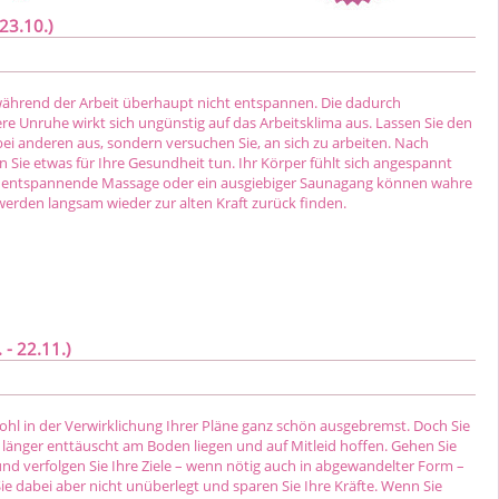
23.10.)
während der Arbeit überhaupt nicht entspannen. Die dadurch
e Unruhe wirkt sich ungünstig auf das Arbeitsklima aus. Lassen Sie den
bei anderen aus, sondern versuchen Sie, an sich zu arbeiten. Nach
n Sie etwas für Ihre Gesundheit tun. Ihr Körper fühlt sich angespannt
ne entspannende Massage oder ein ausgiebiger Saunagang können wahre
werden langsam wieder zur alten Kraft zurück finden.
- 22.11.)
ohl in der Verwirklichung Ihrer Pläne ganz schön ausgebremst. Doch Sie
ht länger enttäuscht am Boden liegen und auf Mitleid hoffen. Gehen Sie
und verfolgen Sie Ihre Ziele – wenn nötig auch in abgewandelter Form –
ie dabei aber nicht unüberlegt und sparen Sie Ihre Kräfte. Wenn Sie