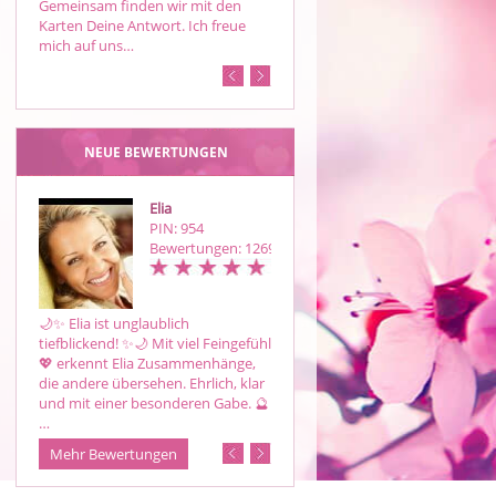
Gemeinsam finden wir mit den
Hellsicht mit ganzheitlichem
Karten Deine Antwort. Ich freue
Coaching. Ich arbeite ehrlich und
mich auf uns…
lösungsorientiert – nicht nur auf 
NEUE BEWERTUNGEN
Elia
Annymoon
PIN: 954
PIN: 974
Bewertungen: 1269
Bewertungen: 16
🌙✨ Elia ist unglaublich
Bin gespannt wie es
tiefblickend! ✨🌙 Mit viel Feingefühl
weitergeht..Danke deiner Beratun
💖 erkennt Elia Zusammenhänge,
die andere übersehen. Ehrlich, klar
und mit einer besonderen Gabe. 🔮
…
Mehr Bewertungen