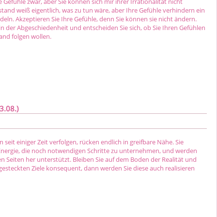
 Gefühle zwar, aber Sie können sich mir ihrer Irrationalität nicht
stand weiß eigentlich, was zu tun wäre, aber Ihre Gefühle verhindern ein
eln. Akzeptieren Sie Ihre Gefühle, denn Sie können sie nicht ändern.
n der Abgeschiedenheit und entscheiden Sie sich, ob Sie Ihren Gefühlen
and folgen wollen.
3.08.)
on seit einiger Zeit verfolgen, rücken endlich in greifbare Nähe. Sie
nergie, die noch notwendigen Schritte zu unternehmen, und werden
n Seiten her unterstützt. Bleiben Sie auf dem Boden der Realität und
 gesteckten Ziele konsequent, dann werden Sie diese auch realisieren