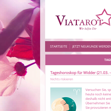
STARTSEITE
JETZT NEUKUNDE WERDE
TAG
Tageshoroskop für Widder (21.03. -
Nichts riskieren
Versuchen Sie, s
heute noch keine
deshalb nicht en
Übernehmen Sie u
Sie provozieren m