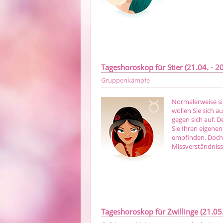
Tageshoroskop für Stier (21.04. - 20
Gruppenkämpfe
Normalerweise si
wollen Sie sich 
gegen sich auf. D
Sie Ihren eigene
empfinden. Doch 
Missverständnis
Tageshoroskop für Zwillinge (21.05.