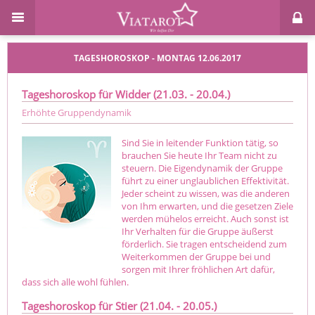
TAGESHOROSKOP - MONTAG 12.06.2017
Tageshoroskop für Widder (21.03. - 20.04.)
Erhöhte Gruppendynamik
Sind Sie in leitender Funktion tätig, so
brauchen Sie heute Ihr Team nicht zu
steuern. Die Eigendynamik der Gruppe
führt zu einer unglaublichen Effektivität.
Jeder scheint zu wissen, was die anderen
von Ihm erwarten, und die gesetzen Ziele
werden mühelos erreicht. Auch sonst ist
Ihr Verhalten für die Gruppe äußerst
förderlich. Sie tragen entscheidend zum
Weiterkommen der Gruppe bei und
sorgen mit Ihrer fröhlichen Art dafür,
dass sich alle wohl fühlen.
Tageshoroskop für Stier (21.04. - 20.05.)