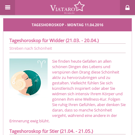
TAGESHOROSKOP - MONTAG 11.04.2016
Tageshoroskop für Widder (21.03. - 20.04.)
Streben nach Schönheit
Sie finden heute Gefallen an allen
schönen Dingen des Lebens und
verspüren den Drang diese Schönheit
aktiv zu hervorzubringen und zu
gestalten. Vielleicht fühlen Sie sich
künstlerisch inspiriert oder aber Sie
widmen sich intensiv Ihrem Körper und
gönnen ihm eine Wellness-Kur. Folgen
Sie ruhig Ihren Gefühlen, aber denken Sie
daran, dass so manche Schönheit
vergeht, während eine andere in der
Erinnerung ewig blüht.
Tageshoroskop für Stier (21.04. - 21.05.)