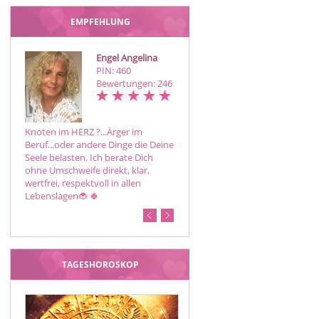
EMPFEHLUNG
Engel Angelina
Judith
PIN: 460
PIN: 407
Bewertungen: 246
Bewertungen: 51
Knoten im HERZ ?...Ärger im
Ehrliche und treffsichere Beratung
Beruf...oder andere Dinge die Deine
in allen Bereichen des Lebens
Seele belasten. Ich berate Dich
ohne Umschweife direkt, klar,
wertfrei, respektvoll in allen
Lebenslagen🐞 🍀
TAGESHOROSKOP