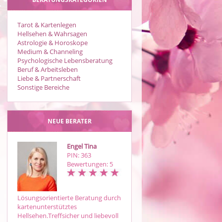
Tarot & Kartenlegen
Hellsehen & Wahrsagen
Astrologie & Horoskope
Medium & Channeling
Psychologische Lebensberatung
Beruf & Arbeitsleben
Liebe & Partnerschaft
Sonstige Bereiche
NEUE BERATER
Engel Tina
Noemi
PIN: 363
PIN: 019
Bewertungen: 5
Bewertungen: 32
Lösungsorientierte Beratung durch
Hellsichtiges, Hellfühliges,
kartenunterstütztes
Engelmedium/Kartenmedium mit
Hellsehen.Treffsicher und liebevoll
genauen Zeitangaben,