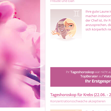
Freude und Elan
Ihre gute Laune i
machen insbesond
der Chef ist, Ihr
anzusprechen, di
sich körperlich n
Tageshoroskop für Krebs (22.06. - 2
Konzentrationsschwäche akzeptieren