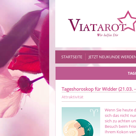
STARTSEITE
JETZT NEUKUNDE WERDE
TAG
Tageshoroskop für Widder (21.03. -
Attraktivität
Wenn Sie heute du
sich das nicht nu
sich zu achten u
Besuch beim Frisö
Ihrem Kokon verst