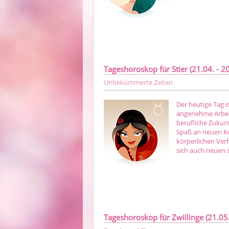
Tageshoroskop für Stier (21.04. - 20
Unbekümmerte Zeiten
Der heutige Tag i
angenehme Arbei
berufliche Zukunf
Spaß an neuen Kon
körperlichen Ver
sich auch neuen 
Tageshoroskop für Zwillinge (21.05.