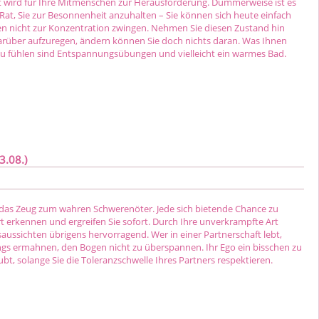
it wird für Ihre Mitmenschen zur Herausforderung. Dummerweise ist es
 Rat, Sie zur Besonnenheit anzuhalten – Sie können sich heute einfach
en nicht zur Konzentration zwingen. Nehmen Sie diesen Zustand hin
arüber aufzuregen, ändern können Sie doch nichts daran. Was Ihnen
r zu fühlen sind Entspannungsübungen und vielleicht ein warmes Bad.
3.08.)
das Zeug zum wahren Schwerenöter. Jede sich bietende Chance zu
rt erkennen und ergreifen Sie sofort. Durch Ihre unverkrampfte Art
saussichten übrigens hervorragend. Wer in einer Partnerschaft lebt,
dings ermahnen, den Bogen nicht zu überspannen. Ihr Ego ein bisschen zu
aubt, solange Sie die Toleranzschwelle Ihres Partners respektieren.