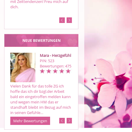
mit Zeittendenzen! Freu mich auf
Tierkommunikation, sehr hohe
dich.
Trefferquote, ich tauche ein in
Deinen Schicksalsstrom. Freue
mich au…
NEUE BEWERTUNGEN
Mara - Herzgefühl
Mara - Herzgefüh
PIN: 523
PIN: 523
Bewertungen: 475
Bewertungen: 47
Vielen Dank für das tolle ZG ich
Klare Sicht der Dinge immer wiede
hoffe das ich dir bzgl.der Arbeit
zu empfehlen und du hattest
bald ein eingetroffen melden kann
immer wieder richtig gesehen 🍀
und wegen mein HM das er
standhaft bleibt im Bezug auf mich
in seinen Gefühle…
Mehr Bewertungen