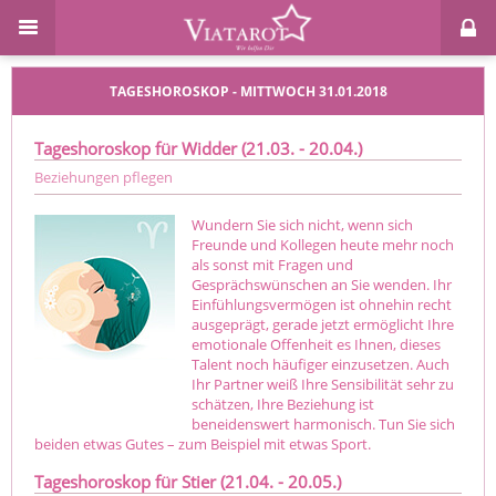
TAGESHOROSKOP - MITTWOCH 31.01.2018
Tageshoroskop für Widder (21.03. - 20.04.)
Beziehungen pflegen
Wundern Sie sich nicht, wenn sich
Freunde und Kollegen heute mehr noch
als sonst mit Fragen und
Gesprächswünschen an Sie wenden. Ihr
Einfühlungsvermögen ist ohnehin recht
ausgeprägt, gerade jetzt ermöglicht Ihre
emotionale Offenheit es Ihnen, dieses
Talent noch häufiger einzusetzen. Auch
Ihr Partner weiß Ihre Sensibilität sehr zu
schätzen, Ihre Beziehung ist
beneidenswert harmonisch. Tun Sie sich
beiden etwas Gutes – zum Beispiel mit etwas Sport.
Tageshoroskop für Stier (21.04. - 20.05.)