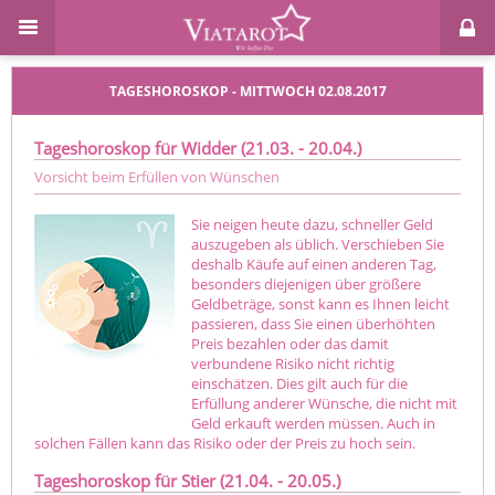
TAGESHOROSKOP - MITTWOCH 02.08.2017
Tageshoroskop für Widder (21.03. - 20.04.)
Vorsicht beim Erfüllen von Wünschen
Sie neigen heute dazu, schneller Geld
auszugeben als üblich. Verschieben Sie
deshalb Käufe auf einen anderen Tag,
besonders diejenigen über größere
Geldbeträge, sonst kann es Ihnen leicht
passieren, dass Sie einen überhöhten
Preis bezahlen oder das damit
verbundene Risiko nicht richtig
einschätzen. Dies gilt auch für die
Erfüllung anderer Wünsche, die nicht mit
Geld erkauft werden müssen. Auch in
solchen Fällen kann das Risiko oder der Preis zu hoch sein.
Tageshoroskop für Stier (21.04. - 20.05.)