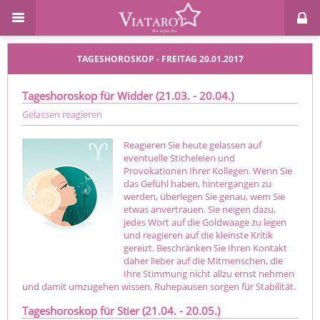
TAGESHOROSKOP - FREITAG 20.01.2017
Tageshoroskop für Widder (21.03. - 20.04.)
Gelassen reagieren
Reagieren Sie heute gelassen auf
eventuelle Sticheleien und
Provokationen Ihrer Kollegen. Wenn Sie
das Gefühl haben, hintergangen zu
werden, überlegen Sie genau, wem Sie
etwas anvertrauen. Sie neigen dazu,
jedes Wort auf die Goldwaage zu legen
und reagieren auf die kleinste Kritik
gereizt. Beschränken Sie Ihren Kontakt
daher lieber auf die Mitmenschen, die
Ihre Stimmung nicht allzu ernst nehmen
und damit umzugehen wissen. Ruhepausen sorgen für Stabilität.
Tageshoroskop für Stier (21.04. - 20.05.)