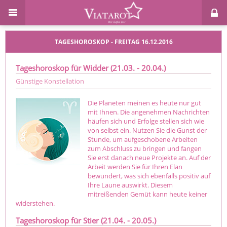
TAGESHOROSKOP - FREITAG 16.12.2016
Tageshoroskop für Widder (21.03. - 20.04.)
Günstige Konstellation
Die Planeten meinen es heute nur gut
mit Ihnen. Die angenehmen Nachrichten
häufen sich und Erfolge stellen sich wie
von selbst ein. Nutzen Sie die Gunst der
Stunde, um aufgeschobene Arbeiten
zum Abschluss zu bringen und fangen
Sie erst danach neue Projekte an. Auf der
Arbeit werden Sie für Ihren Elan
bewundert, was sich ebenfalls positiv auf
Ihre Laune auswirkt. Diesem
mitreißenden Gemüt kann heute keiner
widerstehen.
Tageshoroskop für Stier (21.04. - 20.05.)