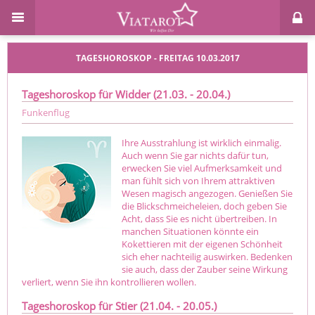
TAGESHOROSKOP - FREITAG 10.03.2017
Tageshoroskop für Widder (21.03. - 20.04.)
Funkenflug
Ihre Ausstrahlung ist wirklich einmalig.
Auch wenn Sie gar nichts dafür tun,
erwecken Sie viel Aufmerksamkeit und
man fühlt sich von Ihrem attraktiven
Wesen magisch angezogen. Genießen Sie
die Blickschmeicheleien, doch geben Sie
Acht, dass Sie es nicht übertreiben. In
manchen Situationen könnte ein
Kokettieren mit der eigenen Schönheit
sich eher nachteilig auswirken. Bedenken
sie auch, dass der Zauber seine Wirkung
verliert, wenn Sie ihn kontrollieren wollen.
Tageshoroskop für Stier (21.04. - 20.05.)