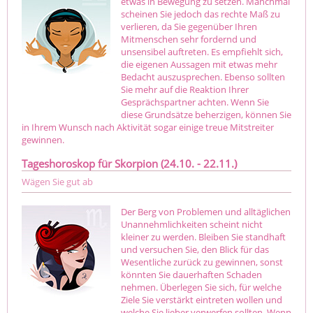
etwas in Bewegung zu setzen. Manchmal
scheinen Sie jedoch das rechte Maß zu
verlieren, da Sie gegenüber Ihren
Mitmenschen sehr fordernd und
unsensibel auftreten. Es empfiehlt sich,
die eigenen Aussagen mit etwas mehr
Bedacht auszusprechen. Ebenso sollten
Sie mehr auf die Reaktion Ihrer
Gesprächspartner achten. Wenn Sie
diese Grundsätze beherzigen, können Sie
in Ihrem Wunsch nach Aktivität sogar einige treue Mitstreiter
gewinnen.
Tageshoroskop für Skorpion (24.10. - 22.11.)
Wägen Sie gut ab
Der Berg von Problemen und alltäglichen
Unannehmlichkeiten scheint nicht
kleiner zu werden. Bleiben Sie standhaft
und versuchen Sie, den Blick für das
Wesentliche zurück zu gewinnen, sonst
könnten Sie dauerhaften Schaden
nehmen. Überlegen Sie sich, für welche
Ziele Sie verstärkt eintreten wollen und
welche Sie lieber verwerfen sollten. Wenn