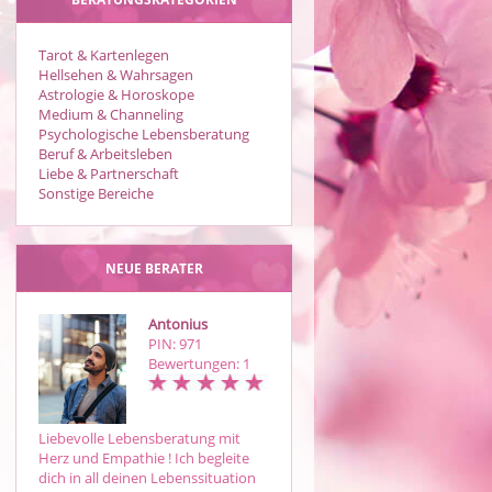
Tarot & Kartenlegen
Hellsehen & Wahrsagen
Astrologie & Horoskope
Medium & Channeling
Psychologische Lebensberatung
Beruf & Arbeitsleben
Liebe & Partnerschaft
Sonstige Bereiche
NEUE BERATER
Antonius
Alenia
PIN: 971
PIN: 297
Bewertungen: 1
Bewertungen: 13
Liebevolle Lebensberatung mit
Intuitives fühlen und sehen - mit
Herz und Empathie ! Ich begleite
und ohne Karten. Mein
dich in all deinen Lebenssituation
Spezialgebiet ist die Liebe und