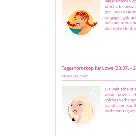
Alle Menschen kom
beliebt. Insbeso
gut. Lassen Sie s
entgegen gebrach
auf andere zu und
den ersten Blick 
Tageshoroskop für Löwe (23.07. - 2
Provokationen
Die Welt scheint
wieder provoziert
solches Verhalten
handfesten Konfli
nächsten Tag wied