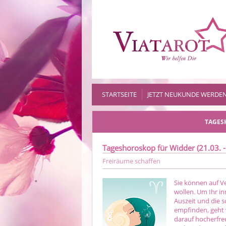
STARTSEITE
JETZT NEUKUNDE WERDE
TAGES
Tageshoroskop für Widder (21.03. -
Freiräume schaffen
Sie können auf Ve
wollen. Um Ihr i
Auszeit und die s
empfinden, geht 
darauf hocherfre