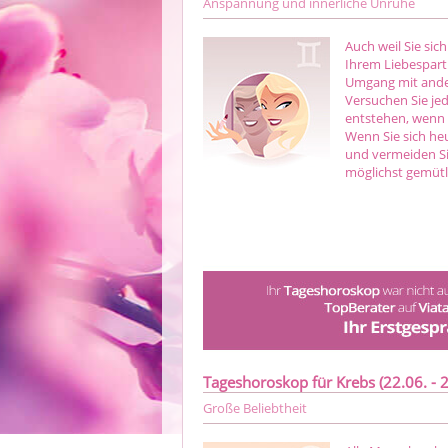
Anspannung und innerliche Unruhe
Auch weil Sie si
Ihrem Liebespart
Umgang mit ander
Versuchen Sie je
entstehen, wenn 
Wenn Sie sich heu
und vermeiden Si
möglichst gemütl
Tageshoroskop für Krebs (22.06. - 2
Große Beliebtheit