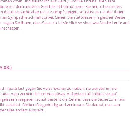
men offen und freundlich auf Sie zu, und Sie sind bei allen sehr
ndere mit dem anderen Geschlecht harmonieren Sie heute besonders
ich diese Tatsache aber nicht zu Kopf steigen, sonst ist es mit der Ihnen
ten Sympathie schnell vorbei. Gehen Sie stattdessen in gleicher Weise
 zeigen Sie Ihnen, dass Sie auch tatsächlich so sind, wie Sie die Leute auf
einschätzen.
3.08.)
 sich heute fast gegen Sie verschworen zu haben. Sie werden immer
 oder man verheimlicht Ihnen etwas. Auf jeden Fall sollten Sie auf
 gelassen reagieren, sonst besteht die Gefahr, dass die Sache zu einem
kt eskaliert. Bleiben Sie geduldig und vertrauen Sie darauf, dass am
er alles anders aussieht.