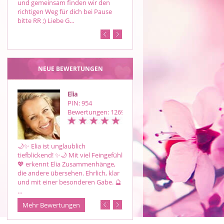
und gemeinsam finden wir den
Beziehung mit eigenen Legungen.
richtigen Weg für dich bei Pause
Coaching und Lebensberatung in
bitte RR ;) Liebe G…
verschiedenen Bereichen und…
NEUE BEWERTUNGEN
Elia
Annymoon
PIN: 954
PIN: 974
Bewertungen: 1269
Bewertungen: 16
🌙✨ Elia ist unglaublich
Bin gespannt wie es
tiefblickend! ✨🌙 Mit viel Feingefühl
weitergeht..Danke deiner Beratun
💖 erkennt Elia Zusammenhänge,
die andere übersehen. Ehrlich, klar
und mit einer besonderen Gabe. 🔮
…
Mehr Bewertungen