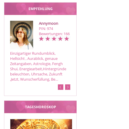
EMPFEHLUNG
Annymoon
Paula
PIN: 974
PIN: 351
Bewertungen: 166
Bewertungen: 17
Einzigartiger Rundumblick,
Ich bin eine hellfühlige
Hellsicht , Aurablick, genaue
Kartenlegerin, Reikimeistin und
Zeitangaben, Astrologie, Fengh
Huna Schamanin. Mittels
Shui, Energiearbeit,Hintergründe
mentalem Motivations- und
beleuchten, Uhrsache, Zukunft
Erfolgstraining helfe ich, die
,Jetzt, Wunscherfüllung, Be…
erwünschte Realität zu erzeugen.
TAGESHOROSKOP