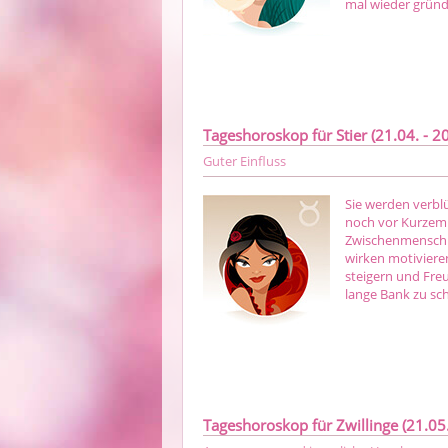
mal wieder gründ
Tageshoroskop für Stier (21.04. - 20
Guter Einfluss
Sie werden verblü
noch vor Kurzem 
Zwischenmenschli
wirken motivieren
steigern und Freu
lange Bank zu sc
Tageshoroskop für Zwillinge (21.05.