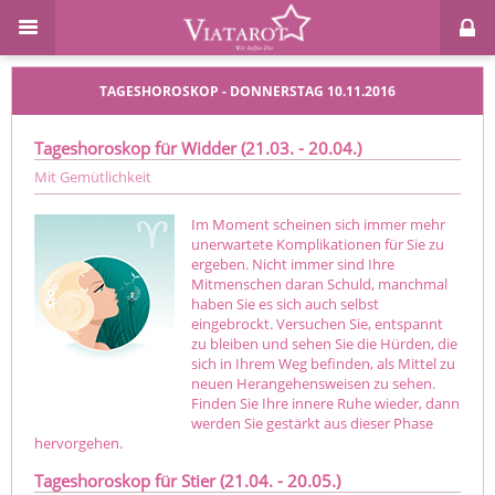
TAGESHOROSKOP - DONNERSTAG 10.11.2016
Tageshoroskop für Widder (21.03. - 20.04.)
Mit Gemütlichkeit
Im Moment scheinen sich immer mehr
unerwartete Komplikationen für Sie zu
ergeben. Nicht immer sind Ihre
Mitmenschen daran Schuld, manchmal
haben Sie es sich auch selbst
eingebrockt. Versuchen Sie, entspannt
zu bleiben und sehen Sie die Hürden, die
sich in Ihrem Weg befinden, als Mittel zu
neuen Herangehensweisen zu sehen.
Finden Sie Ihre innere Ruhe wieder, dann
werden Sie gestärkt aus dieser Phase
hervorgehen.
Tageshoroskop für Stier (21.04. - 20.05.)