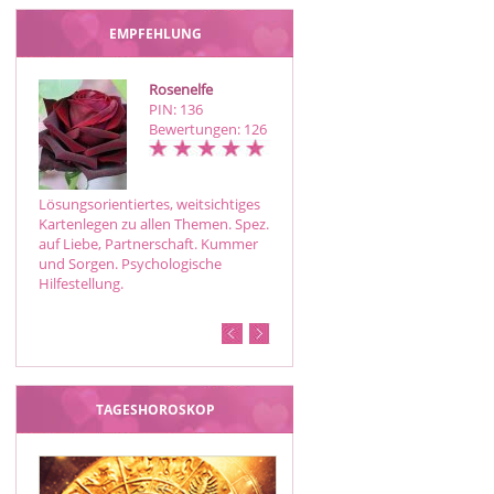
EMPFEHLUNG
Rosenelfe
Esperanza V
PIN: 136
PIN: 442
Bewertungen: 126
Bewertungen: 12
Lösungsorientiertes, weitsichtiges
Hellsichtiges Medium,Beratungen
Kartenlegen zu allen Themen. Spez.
mit Psychologie
auf Liebe, Partnerschaft. Kummer
u.Intuition,Botschaften der
und Sorgen. Psychologische
geistigen Welt
Hilfestellung.
,Liebe,Liebeskummer, Familie,
Beruf,Finanzen,Energiearbeit, hoh
Trefferquote
TAGESHOROSKOP