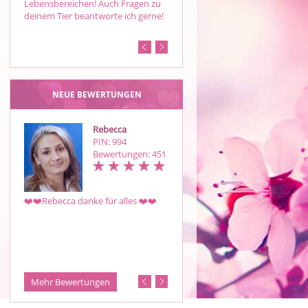
Lebensbereichen! Auch Fragen zu
gebe ich auch Zeitangaben
deinem Tier beantworte ich gerne!
(ca.Zeiträume)sporadisch
online,gerne RR einstell…
NEUE BEWERTUNGEN
Rebecca
Lee`
PIN: 994
PIN: 635
Bewertungen: 451
Bewertungen: 46
❤️❤️Rebecca danke für alles ❤️❤️
EINGETROFFEN Liebe LEE, in der
von dir gennante Zeit 4 Wochen.
Ich freue mich auf dass was
kommt, der ex kann bleiben wo
der Pfeffer wächst, aufgewärmt
schmeckt nur Gulasch...…
Mehr Bewertungen