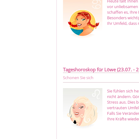
Heute fällt Ihne
vor unliebsamen 
schaffen es, Ihr
Besonders wichtig
Ihr Umfeld, dass 
Tageshoroskop für Löwe (23.07. - 2
Schonen Sie sich
Sie fühlen sich h
nicht ändern. Gö
Stress aus. Dies
vertrauten Umfel
Falls Sie Verände
Ihre Kräfte wied