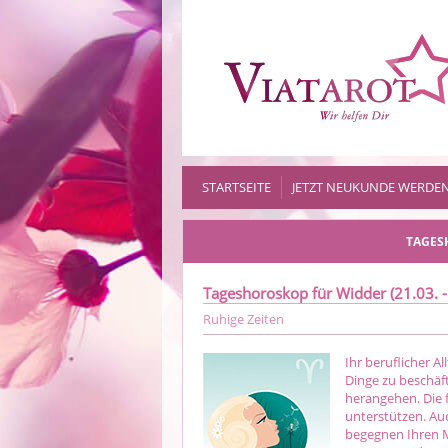
STARTSEITE
JETZT NEUKUNDE WERDE
TAGES
Tageshoroskop für Widder (21.03. -
Ruhige Zeiten
Ihr beruflicher A
Dinge zu beschäf
herangehen. Die 
unterstützen. Auc
begegnen Ihren M