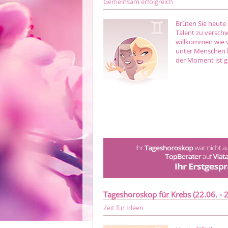
Gemeinsam erfolgreich
Brüten Sie heute 
Talent zu verschw
willkommen wie v
unter Menschen 
der Moment ist 
Tageshoroskop für Krebs (22.06. - 2
Zeit für Ideen