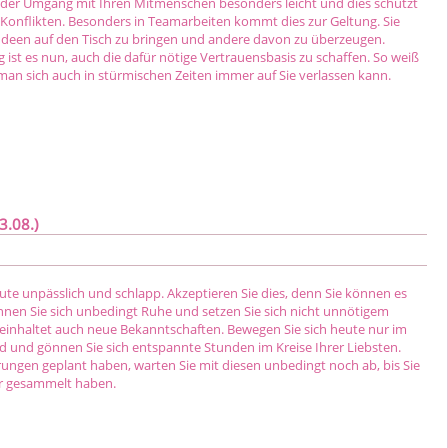
n der Umgang mit Ihren Mitmenschen besonders leicht und dies schützt
Konflikten. Besonders in Teamarbeiten kommt dies zur Geltung. Sie
e Ideen auf den Tisch zu bringen und andere davon zu überzeugen.
 ist es nun, auch die dafür nötige Vertrauensbasis zu schaffen. So weiß
man sich auch in stürmischen Zeiten immer auf Sie verlassen kann.
3.08.)
eute unpässlich und schlapp. Akzeptieren Sie dies, denn Sie können es
nnen Sie sich unbedingt Ruhe und setzen Sie sich nicht unnötigem
 beinhaltet auch neue Bekanntschaften. Bewegen Sie sich heute nur im
d und gönnen Sie sich entspannte Stunden im Kreise Ihrer Liebsten.
rungen geplant haben, warten Sie mit diesen unbedingt noch ab, bis Sie
er gesammelt haben.