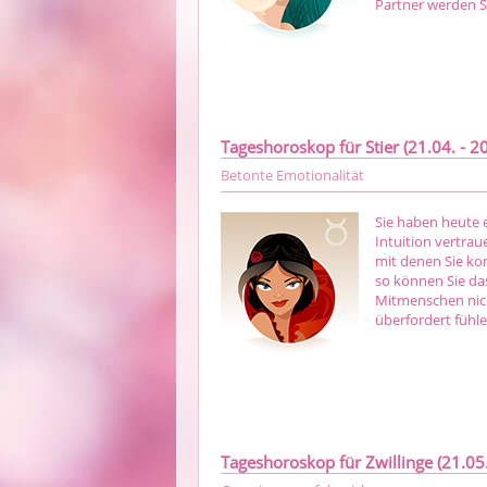
Partner werden S
Tageshoroskop für Stier (21.04. - 20
Betonte Emotionalität
Sie haben heute 
Intuition vertrau
mit denen Sie kon
so können Sie das
Mitmenschen nich
überfordert fühle
Tageshoroskop für Zwillinge (21.05.