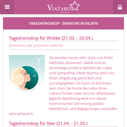
TAGESHOROSKOP - DIENSTAG 05.04.2016
Tageshoroskop für Widder (21.03. - 20.04.)
Dominanz der positiven Gefühle
Sie werden heute sehr stark von Ihren
Gefühlen dominiert. Dabei sind es
durchwegs positive Gefühle der Liebe
und Sympathie. Diese Wärme wird von
Ihrer Umgebung geschätzt und
zurückgegeben. So kann es durchaus
sein, dass Sie heute die Liebe Ihres
Lebens finden oder Sich Ihr offenbaren.
Jegliche Beziehung wird von dieser
harmonischen Stimmung positiv
beeinflusst, und Begegnungen verlaufen
sehr erfreulich.
Tageshoroskop für Stier (21.04. - 21.05.)