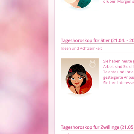
drüber. Morgen s
Tageshoroskop für Stier (21.04. - 20
Ideen und Achtsamkeit
Sie haben heute g
Arbeit sind Sie e
Talente und Ihr 
gesteigerte Anpa
Sie Ihre Interess
Tageshoroskop für Zwillinge (21.05.