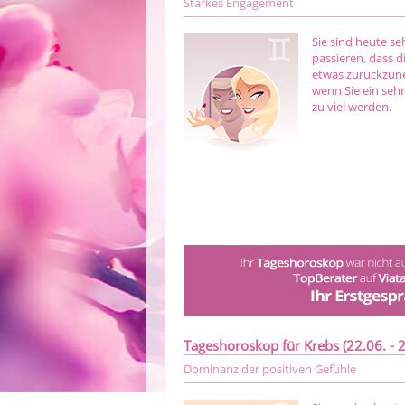
Starkes Engagement
Sie sind heute s
passieren, dass d
etwas zurückzune
wenn Sie ein seh
zu viel werden.
Tageshoroskop für Krebs (22.06. - 2
Dominanz der positiven Gefühle