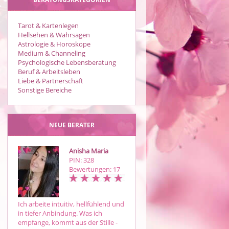
Tarot & Kartenlegen
Hellsehen & Wahrsagen
Astrologie & Horoskope
Medium & Channeling
Psychologische Lebensberatung
Beruf & Arbeitsleben
Liebe & Partnerschaft
Sonstige Bereiche
NEUE BERATER
Anisha Maria
Birgit Leah
PIN: 328
PIN: 210
Bewertungen: 17
Bewertungen: 36
Ich arbeite intuitiv, hellfühlend und
Dein Anker im Sturm – Gemeinsa
in tiefer Anbindung. Was ich
finden wir Klarheit und Halt
empfange, kommt aus der Stille -