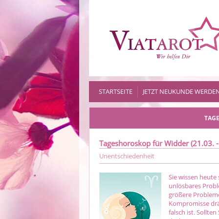
STARTSEITE
JETZT NEUKUNDE WERDE
TAGE
Tageshoroskop für Widder (21.03. -
Unentschiedenheit
Sie wissen heute 
unlösbares Probl
größere Probleme
Kompromisse drän
falsch ist. Sollt