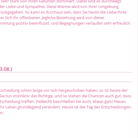
 sehr stark von Ihren Gefühlen dominiert. Dabei sind es durchwegs
 der Liebe und Sympathie. Diese Wärme wird von Ihrer Umgebung
ückgegeben. So kann es durchaus sein, dass Sie heute die Liebe Ihres
r Sich Ihr offenbaren. Jegliche Beziehung wird von dieser
mmung positiv beeinflusst, und Begegnungen verlaufen sehr erfreulich.
3.08.)
tscheidung schon lange vor sich hergeschoben haben, so ist heute der
. Sie tun instinktiv das Richtige, und so stehen die Chancen auch gut, dass
Entscheidung treffen. Vielleicht beschließen Sie auch, etwas ganz Neues
Ihr Leben grundlegend verändert. Heute ist der Tag der Entscheidungen
s.