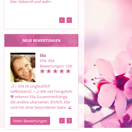
klar, liebevoll und wahr.
NEUE BEWERTUNGEN
Elia
Annymoon
PIN: 954
PIN: 974
Bewertungen: 1269
Bewertungen: 16
🌙✨ Elia ist unglaublich
Bin gespannt wie es
tiefblickend! ✨🌙 Mit viel Feingefühl
weitergeht..Danke deiner Beratun
💖 erkennt Elia Zusammenhänge,
die andere übersehen. Ehrlich, klar
und mit einer besonderen Gabe. 🔮
…
Mehr Bewertungen