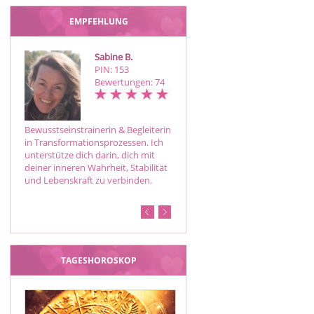
EMPFEHLUNG
Sabine B.
Medium Gabi
PIN: 153
PIN: 170
Bewertungen: 74
Bewertungen: 17
Bewusstseinstrainerin & Begleiterin
Ich berate bewusst bodenständig
in Transformationsprozessen. Ich
und begleite dich durch deine
unterstütze dich darin, dich mit
Lebensveränderung in dein neues
deiner inneren Wahrheit, Stabilität
Sein - Neue Wege gehen nach
und Lebenskraft zu verbinden.
Burnout* Tierkommunikation,
Energiearbeit, Rundum…
TAGESHOROSKOP