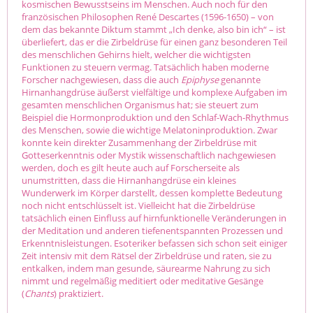
kosmischen Bewusstseins im Menschen. Auch noch für den
französischen Philosophen René Descartes (1596-1650) – von
dem das bekannte Diktum stammt „Ich denke, also bin ich“ – ist
überliefert, das er die Zirbeldrüse für einen ganz besonderen Teil
des menschlichen Gehirns hielt, welcher die wichtigsten
Funktionen zu steuern vermag. Tatsächlich haben moderne
Forscher nachgewiesen, dass die auch
Epiphyse
genannte
Hirnanhangdrüse äußerst vielfältige und komplexe Aufgaben im
gesamten menschlichen Organismus hat; sie steuert zum
Beispiel die Hormonproduktion und den Schlaf-Wach-Rhythmus
des Menschen, sowie die wichtige Melatoninproduktion. Zwar
konnte kein direkter Zusammenhang der Zirbeldrüse mit
Gotteserkenntnis oder Mystik wissenschaftlich nachgewiesen
werden, doch es gilt heute auch auf Forscherseite als
unumstritten, dass die Hirnanhangdrüse ein kleines
Wunderwerk im Körper darstellt, dessen komplette Bedeutung
noch nicht entschlüsselt ist. Vielleicht hat die Zirbeldrüse
tatsächlich einen Einfluss auf hirnfunktionelle Veränderungen in
der Meditation und anderen tiefenentspannten Prozessen und
Erkenntnisleistungen. Esoteriker befassen sich schon seit einiger
Zeit intensiv mit dem Rätsel der Zirbeldrüse und raten, sie zu
entkalken, indem man gesunde, säurearme Nahrung zu sich
nimmt und regelmäßig meditiert oder meditative Gesänge
(
Chants
) praktiziert.