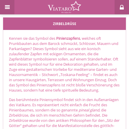
ZIRBELDRÜSE
Kennen sie das Symbol des
Pinienzapfens
, welches oft
Prunkbauten aus dem Barock schmückt, Schlösser, Mauern und
Parkanlagen? Dieses Symbol sieht aus wie ein konisch
zulaufender Zapfen mit eckigen Ornamenten, die die
Zapfenblätter symbolisieren sollen, auf einem Ständerhalter. Oft
wird dieses Symbol nur für eine Dekoration gehalten, und im
Zuge eine gestalterischen Vorliebe für mediterrane Garten- und
Hausornamentik – Stichwort „Toskana-Feeling“ – findet es auch
in unsere Hausgärten, Terrassen und Wohnungen Einzug. Doch
das Symbol des Pinienzapfens ist nicht bloße Verschönerung des
Hauses, sondern hat eine tiefe spirituelle Bedeutung.
Das berühmteste Piniensymbol findet sich in den Außenanlagen
des Vatikans. Es repräsentiert nicht einfach die Frucht des
Pinienbaumes, sondern die so genannte
pineal gland
, die
Zirbeldrüse, die sich im menschlichen Gehirn befindet. Die
Zirbeldrüse wurde von den antiken Philosophen für den „Sitz der
Götter“ gehalten und für die Manifestationsstelle des göttlich-