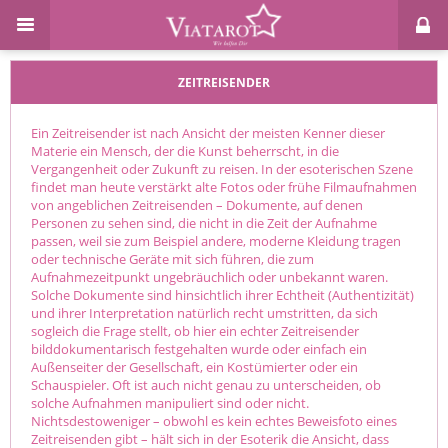
ZEITREISENDER
Ein Zeitreisender ist nach Ansicht der meisten Kenner dieser
Materie ein Mensch, der die Kunst beherrscht, in die
Vergangenheit oder Zukunft zu reisen. In der esoterischen Szene
findet man heute verstärkt alte Fotos oder frühe Filmaufnahmen
von angeblichen Zeitreisenden – Dokumente, auf denen
Personen zu sehen sind, die nicht in die Zeit der Aufnahme
passen, weil sie zum Beispiel andere, moderne Kleidung tragen
oder technische Geräte mit sich führen, die zum
Aufnahmezeitpunkt ungebräuchlich oder unbekannt waren.
Solche Dokumente sind hinsichtlich ihrer Echtheit (Authentizität)
und ihrer Interpretation natürlich recht umstritten, da sich
sogleich die Frage stellt, ob hier ein echter Zeitreisender
bilddokumentarisch festgehalten wurde oder einfach ein
Außenseiter der Gesellschaft, ein Kostümierter oder ein
Schauspieler. Oft ist auch nicht genau zu unterscheiden, ob
solche Aufnahmen manipuliert sind oder nicht.
Nichtsdestoweniger – obwohl es kein echtes Beweisfoto eines
Zeitreisenden gibt – hält sich in der Esoterik die Ansicht, dass