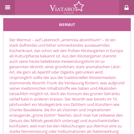
WERMUT
Der Wermut – auf Lateinisch „artemisia absinthium“ – ist ein
stark duftendes und bitter schmeckendes ausdauerndes
Küchenkraut, das schon seit den frühen Klostergärten in Europa
als Kulturpflanze bekannt ist. Aus den Klostergärten stammt
auch seine heute beliebteste Verwendungsform im so
genannten Absinth, einer grünlichen, stark aromatischen Likör-
Art, die gern als Aperitif oder Digestiv getrunken wird.
Ursprünglich sollte der aus der traditionellen Klostermedizin
stammende Absinth-Trunk die Verdauung fördern, was aufgrund
seiner medizinischen Inhaltsstoffe wie Salzen und Alkaloiden
tatsächlich möglich ist, doch der Konsum des grünen Getränks
verlief bald in anderen Kreisen. Der Absinth war bereits im 19.
Jahrhundert ein Modegetränk von Dichtern und Künstlern wie
Charles Baudelaire, die ihn als Visionen und Inspirationen
erzeugende „grüne Göttin“ feierten, doch man hat zeitweise den
Genuss des Mittels gesetzlich untersagt und Ausschankstellen
konfisziert, weil man bei den Abkochungen aus Wermut eine zu
starke Nervenreizung oder Halluzinationen als Nebenwirkung