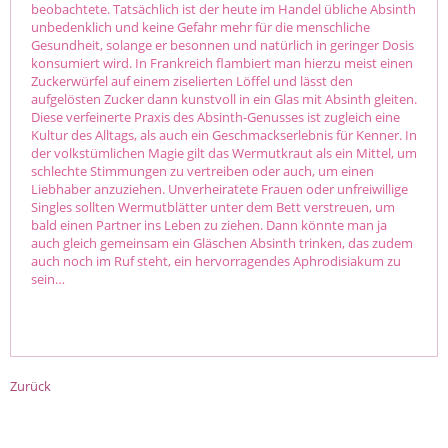
beobachtete. Tatsächlich ist der heute im Handel übliche Absinth
unbedenklich und keine Gefahr mehr für die menschliche
Gesundheit, solange er besonnen und natürlich in geringer Dosis
konsumiert wird. In Frankreich flambiert man hierzu meist einen
Zuckerwürfel auf einem ziselierten Löffel und lässt den
aufgelösten Zucker dann kunstvoll in ein Glas mit Absinth gleiten.
Diese verfeinerte Praxis des Absinth-Genusses ist zugleich eine
Kultur des Alltags, als auch ein Geschmackserlebnis für Kenner. In
der volkstümlichen Magie gilt das Wermutkraut als ein Mittel, um
schlechte Stimmungen zu vertreiben oder auch, um einen
Liebhaber anzuziehen. Unverheiratete Frauen oder unfreiwillige
Singles sollten Wermutblätter unter dem Bett verstreuen, um
bald einen Partner ins Leben zu ziehen. Dann könnte man ja
auch gleich gemeinsam ein Gläschen Absinth trinken, das zudem
auch noch im Ruf steht, ein hervorragendes Aphrodisiakum zu
sein…
Zurück