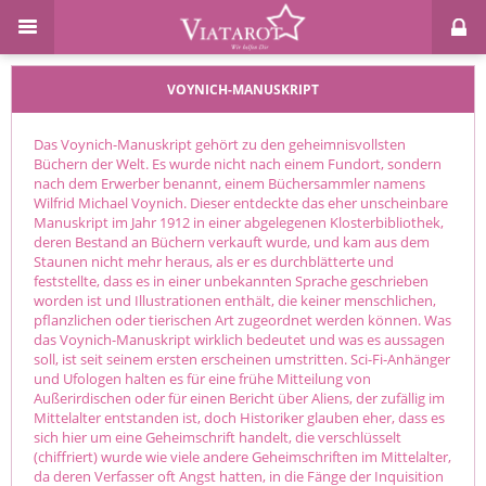
VOYNICH-MANUSKRIPT
Das Voynich-Manuskript gehört zu den geheimnisvollsten
Büchern der Welt. Es wurde nicht nach einem Fundort, sondern
nach dem Erwerber benannt, einem Büchersammler namens
Wilfrid Michael Voynich. Dieser entdeckte das eher unscheinbare
Manuskript im Jahr 1912 in einer abgelegenen Klosterbibliothek,
deren Bestand an Büchern verkauft wurde, und kam aus dem
Staunen nicht mehr heraus, als er es durchblätterte und
feststellte, dass es in einer unbekannten Sprache geschrieben
worden ist und Illustrationen enthält, die keiner menschlichen,
pflanzlichen oder tierischen Art zugeordnet werden können. Was
das Voynich-Manuskript wirklich bedeutet und was es aussagen
soll, ist seit seinem ersten erscheinen umstritten. Sci-Fi-Anhänger
und Ufologen halten es für eine frühe Mitteilung von
Außerirdischen oder für einen Bericht über Aliens, der zufällig im
Mittelalter entstanden ist, doch Historiker glauben eher, dass es
sich hier um eine Geheimschrift handelt, die verschlüsselt
(chiffriert) wurde wie viele andere Geheimschriften im Mittelalter,
da deren Verfasser oft Angst hatten, in die Fänge der Inquisition