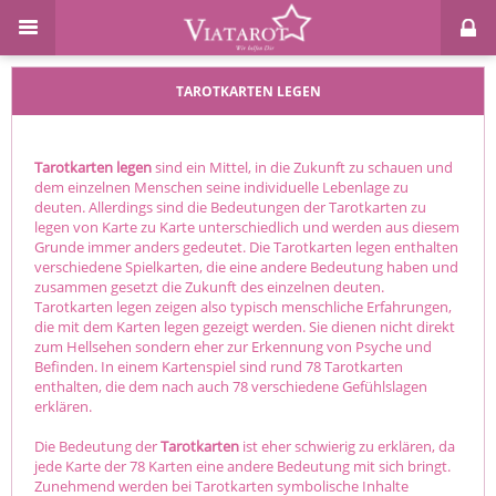
TAROTKARTEN LEGEN
Tarotkarten legen
sind ein Mittel, in die Zukunft zu schauen und
dem einzelnen Menschen seine individuelle Lebenlage zu
deuten. Allerdings sind die Bedeutungen der Tarotkarten zu
legen von Karte zu Karte unterschiedlich und werden aus diesem
Grunde immer anders gedeutet. Die Tarotkarten legen enthalten
verschiedene Spielkarten, die eine andere Bedeutung haben und
zusammen gesetzt die Zukunft des einzelnen deuten.
Tarotkarten legen zeigen also typisch menschliche Erfahrungen,
die mit dem Karten legen gezeigt werden. Sie dienen nicht direkt
zum Hellsehen sondern eher zur Erkennung von Psyche und
Befinden. In einem Kartenspiel sind rund 78 Tarotkarten
enthalten, die dem nach auch 78 verschiedene Gefühlslagen
erklären.
Die Bedeutung der
Tarotkarten
ist eher schwierig zu erklären, da
jede Karte der 78 Karten eine andere Bedeutung mit sich bringt.
Zunehmend werden bei Tarotkarten symbolische Inhalte