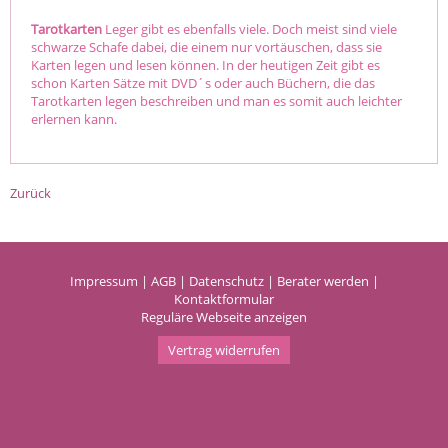
Tarotkarten
Leger gibt es ebenfalls viele. Doch meist sind viele
schwarze Schafe dabei, die einem nur vortäuschen, dass sie
Karten legen und lesen können. In der heutigen Zeit gibt es
schon Karten Sätze mit DVD´s oder auch Büchern, die das
Tarotkarten legen beschreiben und man es somit auch leichter
erlernen kann.
Zurück
Impressum
|
AGB
|
Datenschutz
|
Berater werden
|
Kontaktformular
Reguläre Webseite anzeigen
Vertrag widerrufen