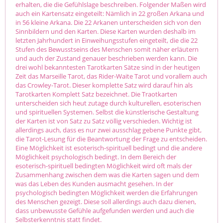
erhalten, die die Gefühlslage beschreiben. Folgender Maßen wird
auch ein Kartensatz eingeteilt: Nämlich in 22 großen Arkana und
in 56 kleine Arkana. Die 22 Arkanen unterscheiden sich von den
Sinnbildern und den Karten. Diese Karten wurden deshalb im
letzten Jahrhundert in Einweihungsstufen eingeteilt, die die 22
Stufen des Bewusstseins des Menschen somit näher erläutern
und auch der Zustand genauer beschrieben werden kann. Die
drei wohl bekanntesten Tarotkarten Sätze sind in der heutigen
Zeit das Marseille Tarot, das Rider-Waite Tarot und vorallem auch
das Crowley-Tarot. Dieser komplette Satz wird darauf hin als
Tarotkarten Komplett Satz bezeichnet. Die Traotkarten
unterscheiden sich heut zutage durch kulturellen, esoterischen
und spirituellen Systemen. Selbst die künstlerische Gestaltung
der Karten ist von Satz zu Satz völlig verschieden. Wichtig ist
allerdings auch, dass es nur zwei ausschlag gebene Punkte gibt,
die Tarot-Lesung für die Beantwortung der Frage zu entscheiden.
Eine Möglichkeit ist esoterisch-spirituell bedingt und die andere
Möglichkeit psychologisch bedingt. In dem Bereich der
esoterisch-spirituell bedingten Möglichkeit wird oft mals der
Zusammenhang zwischen dem was die Karten sagen und dem
was das Leben des Kunden ausmacht gesehen. In der
psychologisch bedingten Möglichkeit werden die Erfahrungen
des Menschen gezeigt. Diese soll allerdings auch dazu dienen,
dass unbewusste Gefühle aufgefunden werden und auch die
Selbsterkenntnis statt findet.