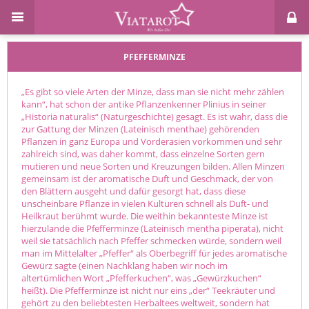
PFEFFERMINZE
„Es gibt so viele Arten der Minze, dass man sie nicht mehr zählen
kann“, hat schon der antike Pflanzenkenner Plinius in seiner
„Historia naturalis“ (Naturgeschichte) gesagt. Es ist wahr, dass die
zur Gattung der Minzen (Lateinisch menthae) gehörenden
Pflanzen in ganz Europa und Vorderasien vorkommen und sehr
zahlreich sind, was daher kommt, dass einzelne Sorten gern
mutieren und neue Sorten und Kreuzungen bilden. Allen Minzen
gemeinsam ist der aromatische Duft und Geschmack, der von
den Blättern ausgeht und dafür gesorgt hat, dass diese
unscheinbare Pflanze in vielen Kulturen schnell als Duft- und
Heilkraut berühmt wurde. Die weithin bekannteste Minze ist
hierzulande die Pfefferminze (Lateinisch mentha piperata), nicht
weil sie tatsächlich nach Pfeffer schmecken würde, sondern weil
man im Mittelalter „Pfeffer“ als Oberbegriff für jedes aromatische
Gewürz sagte (einen Nachklang haben wir noch im
altertümlichen Wort „Pfefferkuchen“, was „Gewürzkuchen“
heißt). Die Pfefferminze ist nicht nur eins „der“ Teekräuter und
gehört zu den beliebtesten Herbaltees weltweit, sondern hat