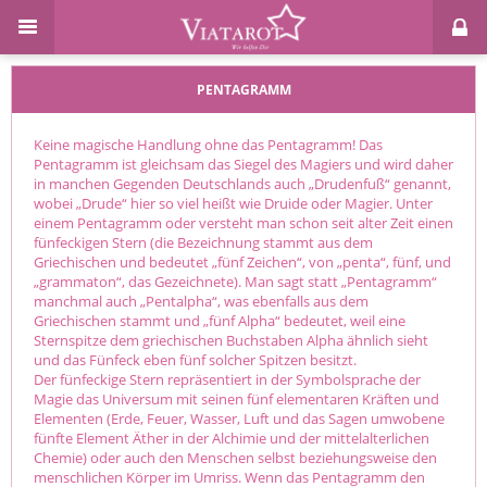
PENTAGRAMM
Keine magische Handlung ohne das Pentagramm! Das
Pentagramm ist gleichsam das Siegel des Magiers und wird daher
in manchen Gegenden Deutschlands auch „Drudenfuß“ genannt,
wobei „Drude“ hier so viel heißt wie Druide oder Magier. Unter
einem Pentagramm oder versteht man schon seit alter Zeit einen
fünfeckigen Stern (die Bezeichnung stammt aus dem
Griechischen und bedeutet „fünf Zeichen“, von „penta“, fünf, und
„grammaton“, das Gezeichnete). Man sagt statt „Pentagramm“
manchmal auch „Pentalpha“, was ebenfalls aus dem
Griechischen stammt und „fünf Alpha“ bedeutet, weil eine
Sternspitze dem griechischen Buchstaben Alpha ähnlich sieht
und das Fünfeck eben fünf solcher Spitzen besitzt.
Der fünfeckige Stern repräsentiert in der Symbolsprache der
Magie das Universum mit seinen fünf elementaren Kräften und
Elementen (Erde, Feuer, Wasser, Luft und das Sagen umwobene
fünfte Element Äther in der Alchimie und der mittelalterlichen
Chemie) oder auch den Menschen selbst beziehungsweise den
menschlichen Körper im Umriss. Wenn das Pentagramm den