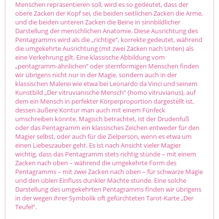
Menschen repräsentieren soll, wird es so gedeutet, dass der
obere Zacken der Kopf sei, die beiden seitlichen Zacken die Arme,
und die beiden unteren Zacken die Beine in sinnbildlicher
Darstellung der menschlichen Anatomie. Diese Ausrichtung des
Pentagramms wird als die „richtige“, korrekte gedeutet, während
die umgekehrte Ausrichtung (mit zwei Zacken nach Unten) als
eine Verkehrung gilt. Eine klassische Abbildung vom
„pentagramm-ähnlichen“ oder sternförmigen Menschen finden
wir übrigens nicht nur in der Magie, sondern auch in der
klassischen Malerei wie etwa bei Leonardo da Vinci und seinem
Kunstbild „Der vitruvianische Mensch“ (homo vitruvianus), auf
dem ein Mensch in perfekter Körperproportion dargestellt ist,
dessen äußere Kontur man auch mit einem Fünfeck
umschreiben könnte. Magisch betrachtet, ist der Drudenfuß
oder das Pentagramm ein klassisches Zeichen entweder für den
Magier selbst, oder auch für die Zielperson, wenn es etwa um
einen Liebeszauber geht. Es ist nach Ansicht vieler Magier
wichtig, dass das Pentagramm stets richtig stünde – mit einem
Zacken nach oben – während die umgekehrte Form des
Pentagramms – mit zwei Zacken nach oben – für schwarze Magie
und den üblen Einfluss dunkler Mächte stünde. Eine solche
Darstellung des umgekehrten Pentagramms finden wir übrigens
in der wegen ihrer Symbolik oft gefürchteten Tarot-Karte „Der
Teufel“.