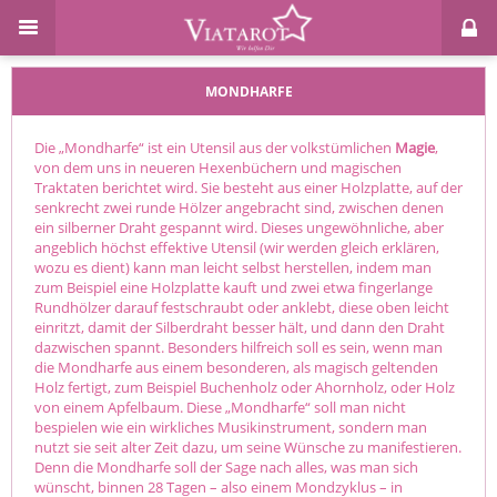
MONDHARFE
Die „Mondharfe“ ist ein Utensil aus der volkstümlichen
Magie
,
von dem uns in neueren Hexenbüchern und magischen
Traktaten berichtet wird. Sie besteht aus einer Holzplatte, auf der
senkrecht zwei runde Hölzer angebracht sind, zwischen denen
ein silberner Draht gespannt wird. Dieses ungewöhnliche, aber
angeblich höchst effektive Utensil (wir werden gleich erklären,
wozu es dient) kann man leicht selbst herstellen, indem man
zum Beispiel eine Holzplatte kauft und zwei etwa fingerlange
Rundhölzer darauf festschraubt oder anklebt, diese oben leicht
einritzt, damit der Silberdraht besser hält, und dann den Draht
dazwischen spannt. Besonders hilfreich soll es sein, wenn man
die Mondharfe aus einem besonderen, als magisch geltenden
Holz fertigt, zum Beispiel Buchenholz oder Ahornholz, oder Holz
von einem Apfelbaum. Diese „Mondharfe“ soll man nicht
bespielen wie ein wirkliches Musikinstrument, sondern man
nutzt sie seit alter Zeit dazu, um seine Wünsche zu manifestieren.
Denn die Mondharfe soll der Sage nach alles, was man sich
wünscht, binnen 28 Tagen – also einem Mondzyklus – in