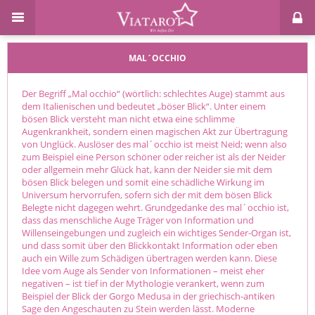
MAL´OCCHIO
Der Begriff „Mal occhio“ (wörtlich: schlechtes Auge) stammt aus
dem Italienischen und bedeutet „böser Blick“. Unter einem
bösen Blick versteht man nicht etwa eine schlimme
Augenkrankheit, sondern einen magischen Akt zur Übertragung
von Unglück. Auslöser des mal´occhio ist meist Neid; wenn also
zum Beispiel eine Person schöner oder reicher ist als der Neider
oder allgemein mehr Glück hat, kann der Neider sie mit dem
bösen Blick belegen und somit eine schädliche Wirkung im
Universum hervorrufen, sofern sich der mit dem bösen Blick
Belegte nicht dagegen wehrt. Grundgedanke des mal´occhio ist,
dass das menschliche Auge Träger von Information und
Willenseingebungen und zugleich ein wichtiges Sender-Organ ist,
und dass somit über den Blickkontakt Information oder eben
auch ein Wille zum Schädigen übertragen werden kann. Diese
Idee vom Auge als Sender von Informationen – meist eher
negativen – ist tief in der Mythologie verankert, wenn zum
Beispiel der Blick der Gorgo Medusa in der griechisch-antiken
Sage den Angeschauten zu Stein werden lässt. Moderne