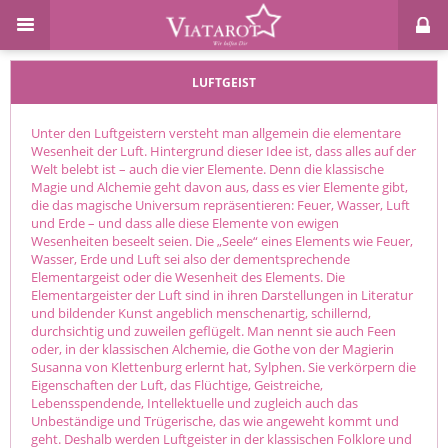
LUFTGEIST
Unter den Luftgeistern versteht man allgemein die elementare
Wesenheit der Luft. Hintergrund dieser Idee ist, dass alles auf der
Welt belebt ist – auch die vier Elemente. Denn die klassische
Magie und Alchemie geht davon aus, dass es vier Elemente gibt,
die das magische Universum repräsentieren: Feuer, Wasser, Luft
und Erde – und dass alle diese Elemente von ewigen
Wesenheiten beseelt seien. Die „Seele“ eines Elements wie Feuer,
Wasser, Erde und Luft sei also der dementsprechende
Elementargeist oder die Wesenheit des Elements. Die
Elementargeister der Luft sind in ihren Darstellungen in Literatur
und bildender Kunst angeblich menschenartig, schillernd,
durchsichtig und zuweilen geflügelt. Man nennt sie auch Feen
oder, in der klassischen Alchemie, die Gothe von der Magierin
Susanna von Klettenburg erlernt hat, Sylphen. Sie verkörpern die
Eigenschaften der Luft, das Flüchtige, Geistreiche,
Lebensspendende, Intellektuelle und zugleich auch das
Unbeständige und Trügerische, das wie angeweht kommt und
geht. Deshalb werden Luftgeister in der klassischen Folklore und