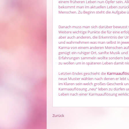
einem früheren Leben nun Opfer sein. A
bekommt man im aktuellen Leben zurück.
Menschen. Zu Beginn steht die Aufgabe ü
Danach muss man sich darüber bewusst 
Weitere wichtige Punkte die für eine erf
aber auch anderen, die Erkenntnis der U
und wahrnehmen was man selbst in jeweil
Karma von einem anderen Menschen auflös
genügt ein ruhiger Ort, sanfte Musik und 
Erfahrungen sammeln wollte sondern bere
zu wollen um in späteren Leben damit nic
Letzten Endes geschieht die
Karmaauflö
neue Muster wählen nach denen er lebt u
im Klaren sein welch großes Geschenk und
Karmaauflösung „neu“ leben zu dürfen un
Leben nach einer Karmaauflösung wirklic
Zurück