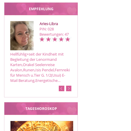
EMPFEHLUNG
Aries-Libra
Amber
PIN: 028
PIN: 338
Bewertungen: 47
Bewertungen: 21
Hellfühlig+seit der Kindheit mit
Licht- und Channelmedium der
Begleitung der Lenormand
geistigen Welt. Seelengespräche
Karten,Orakel Seelenreise
auf höchster Ebene.Geistige
Avalon,Runen,Isis Pendel,Fernreiki
Botschaften & Antworten der Enge
für Mensch u.Tier G. 1/2(Usui) E-
auf all Deine Fragen.
Mail Beratung,Energetische…
TAGESHOROSKOP