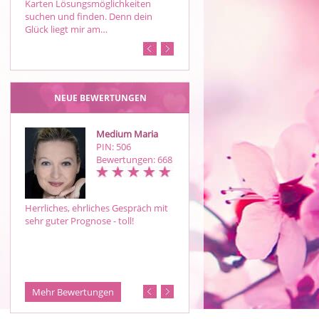
Karten Lösungsmöglichkeiten
suchen und finden. Denn dein
Glück liegt mir am…
NEUE BEWERTUNGEN
Medium Maria
Soullove
PIN: 506
PIN: 223
Bewertungen: 668
Bewertungen: 31
Herrliches, ehrliches Gespräch mit
Sicher-sympatisch- soullove.
sehr guter Prognose - toll!
Einfach super.
Mehr Bewertungen