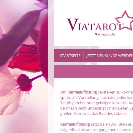
STARTSEITE
JETZT NEUKUNDE WERDE
Um
Karmaauflösung
verstehen zu können
spirituelle Vorstellung, nach der jedes h
Tat physischer oder geistiger Natur ist
demnach nicht unbedingt im aktuellen L
greifen. Karma ist das Rad des Lebens.
Karmaauflösung
setzt da an wo Taten au
trägt Altlasten aus vergangenen Leben mit