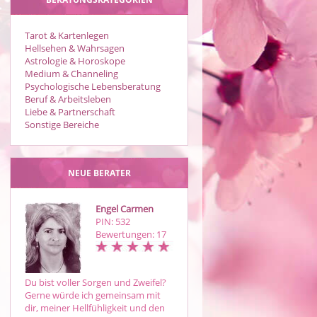
Tarot & Kartenlegen
Hellsehen & Wahrsagen
Astrologie & Horoskope
Medium & Channeling
Psychologische Lebensberatung
Beruf & Arbeitsleben
Liebe & Partnerschaft
Sonstige Bereiche
NEUE BERATER
Engel Carmen
Elena
PIN: 532
PIN: 214
Bewertungen: 17
Bewertungen: 66
Du bist voller Sorgen und Zweifel?
Mit einfühlsamer, liebevoller und
Gerne würde ich gemeinsam mit
authentischer Beratung bin ich für
dir, meiner Hellfühligkeit und den
dich da.