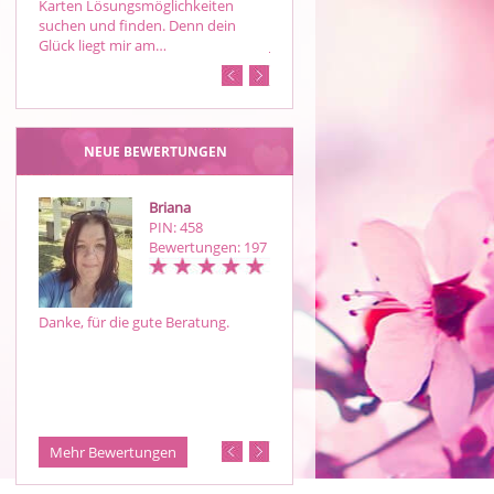
Karten Lösungsmöglichkeiten
Unterbewusstseinsarbeit, Lösung
suchen und finden. Denn dein
von Verstrickungen,
Glück liegt mir am…
Jenseitskontakt, Telepathie,
Aufstellungen, …
NEUE BEWERTUNGEN
Briana
Amore
PIN: 458
PIN: 964
Bewertungen: 197
Bewertungen: 16
Danke, für die gute Beratung.
Perfekt vielen Dank 🙏🏻 du hilfst
immer und hattest schon sehr oft
richtig gelegen 😘
Mehr Bewertungen