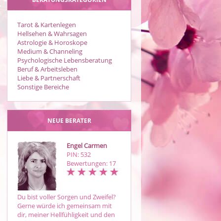
Tarot & Kartenlegen
Hellsehen & Wahrsagen
Astrologie & Horoskope
Medium & Channeling
Psychologische Lebensberatung
Beruf & Arbeitsleben
Liebe & Partnerschaft
Sonstige Bereiche
NEUE BERATER
Engel Carmen
Selay
PIN: 532
PIN: 785
Bewertungen: 17
Bewertungen: 8
Du bist voller Sorgen und Zweifel?
Seit über 20 Jahren
Gerne würde ich gemeinsam mit
Auratherapeutin. Intuitive
dir, meiner Hellfühligkeit und den
Beratung mit und ohne Hilfsmittel