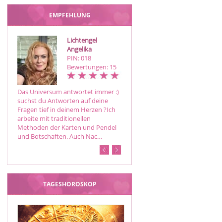
EMPFEHLUNG
Lichtengel
Yvonne
Angelika
PIN: 690
PIN: 018
Bewertungen: 91
Bewertungen: 15
Das Universum antwortet immer :)
Hellfühlende, bodenständige
suchst du Antworten auf deine
Beratung mit verschiedenen
Fragen tief in deinem Herzen ?Ich
Kartendecks , liebevoll und
arbeite mit traditionellen
unterstützend. Klarheit schafft
Methoden der Karten und Pendel
Orientierung.
und Botschaften. Auch Nac…
TAGESHOROSKOP