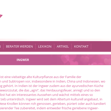
N
BERATER WERDEN
LEXIKON
ARTIKEL
KONTAKT
INGWER
ist eine vielseitige alte Kulturpflanze aus der Familie der
 und Subtropen vor, insbesondere in Indien, China und Indonesien, wo
ng gehört. In Indien ist der Ingwer zudem aus der ayurvedischen Küche
 Gewürzzutat, die das „agni“, das Verdauungsfeuer, anregt und so den
lbst hat ein interessantes Aussehen und wächst mittels eines so
l) unterirdisch. Ingwer wird seit dem Altertum kulturell angebaut, in
Diese Knollen können roh genossen, gerieben, püriert oder auch kandiert
lisierender Tee zubereitet, indem entweder frische geriebene Ingwer-