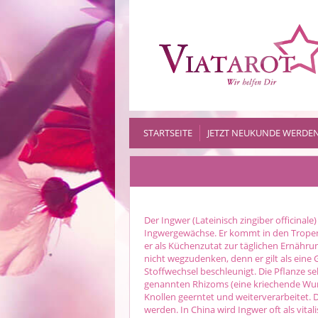
STARTSEITE
JETZT NEUKUNDE WERDE
Der Ingwer (Lateinisch zingiber officinale) 
Ingwergewächse. Er kommt in den Tropen
er als Küchenzutat zur täglichen Ernähru
nicht wegzudenken, denn er gilt als eine
Stoffwechsel beschleunigt. Die Pflanze se
genannten Rhizoms (eine kriechende Wurze
Knollen geerntet und weiterverarbeitet. 
werden. In China wird Ingwer oft als vita