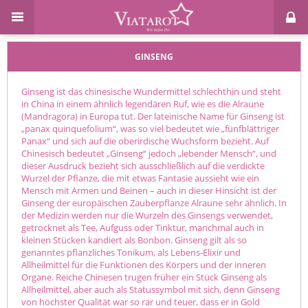
GINSENG
Ginseng ist das chinesische Wundermittel schlechthin und steht
in China in einem ähnlich legendären Ruf, wie es die Alraune
(Mandragora) in Europa tut. Der lateinische Name für Ginseng ist
„panax quinquefolium“, was so viel bedeutet wie „fünfblättriger
Panax“ und sich auf die oberirdische Wuchsform bezieht. Auf
Chinesisch bedeutet „Ginseng“ jedoch „lebender Mensch“, und
dieser Ausdruck bezieht sich ausschließlich auf die verdickte
Wurzel der Pflanze, die mit etwas Fantasie aussieht wie ein
Mensch mit Armen und Beinen – auch in dieser Hinsicht ist der
Ginseng der europäischen Zauberpflanze Alraune sehr ähnlich. In
der Medizin werden nur die Wurzeln des Ginsengs verwendet,
getrocknet als Tee, Aufguss oder Tinktur, manchmal auch in
kleinen Stücken kandiert als Bonbon. Ginseng gilt als so
genanntes pflanzliches Tonikum, als Lebens-Elixir und
Allheilmittel für die Funktionen des Körpers und der inneren
Organe. Reiche Chinesen trugen früher ein Stück Ginseng als
Allheilmittel, aber auch als Statussymbol mit sich, denn Ginseng
von höchster Qualität war so rar und teuer, dass er in Gold