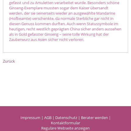
gefasst und zu Amuletten verarbeitet wurde. Besonders schöne
Ginseng-Exemplare mussten sogar dem Kaiser übersandt
werden, der sie seinerseits wieder an ausgewählte Mandarine
(Hofbeamte) verschenkte, da normale Sterbliche gar nicht in
diesen Genuss kommen durften. Auch wenn Statussymbole im
heutigen, recht westlich geprägten China sicher anders aussehen
als in Gold gefasster Ginseng – seine tolle Wirkung hat der
Zauberwurz aus Asien sicher nicht verloren.
Zurück
Impressum
|
AGB
|
Datenschutz
|
Berater werden
|
Kontaktformular
Reguläre Webseite anzeigen