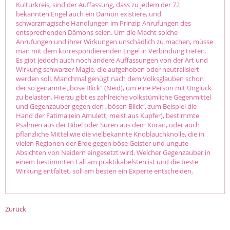
Kulturkreis, sind der Auffassung, dass zu jedem der 72
bekannten Engel auch ein Dämon existiere, und
schwarzmagische Handlungen im Prinzip Anrufungen des
entsprechenden Dämons seien. Um die Macht solche
Anrufungen und ihrer Wirkungen unschädlich zu machen, müsse
man mit dem korrespondierenden Engel in Verbindung treten.
Es gibt jedoch auch noch andere Auffassungen von der Art und
Wirkung schwarzer Magie, die aufgehoben oder neutralisiert
werden soll. Manchmal genügt nach dem Volksglauben schon
der so genannte „böse Blick“ (Neid), um eine Person mit Unglück
zu belasten. Hierzu gibt es zahlreiche volkstümliche Gegenmittel
und Gegenzauber gegen den „bösen Blick“, zum Beispiel die
Hand der Fatima (ein Amulett, meist aus Kupfer), bestimmte
Psalmen aus der Bibel oder Suren aus dem Koran, oder auch
pflanzliche Mittel wie die vielbekannte Knoblauchknolle, die in
vielen Regionen der Erde gegen böse Geister und ungute
Absichten von Neidern eingesetzt wird. Welcher Gegenzauber in
einem bestimmten Fall am praktikabelsten ist und die beste
Wirkung entfaltet, soll am besten ein Experte entscheiden.
Zurück