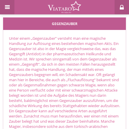
GEGENZAUBER
Unter einem „Gegenzauber“ versteht man eine magische
Handlung zur Auflösung eines bestehenden magischen Akts. Ein
Gegenzauber ist also in der Magie vergleichsweise das, was das
Gegengift (Antidot) in der pharmazeutischen Heilkunde und
Medizin ist. Wir sprechen sinngemäß von dem Gegenzauber als
einem „Gegengift“, da sich in den meisten Fällen herausgestellt
hat, dass die magische Handlung, der man mittels eines
Gegenzaubers begegnen will, ein Schadensakt war. Oft gelangt
man hier in Bereiche, die auch als „Fluchauflösung“ bekannt sind
oder als Gegenmaßnahmen gegen schwarze Magie, wenn also
eine Person verflucht oder mit einer schwarzmagischen Attacke
belegt worden ist und die Aufgabe des Magiers nun darin
besteht, baldmöglichst einen Gegenzauber auszuführen, um die
schädliche Wirkung des bereits Stattgehabten wieder aufzulösen.
Ein Gegenzauber kann auf verschiedene Arten ausgeführt
werden. Zunächst muss man herausfinden, wer einen mit einem
Zauber belegt hat und was dieser Zauber beinhaltete. Manche
Magier, insbesondere solche aus dem türkisch-arabischen