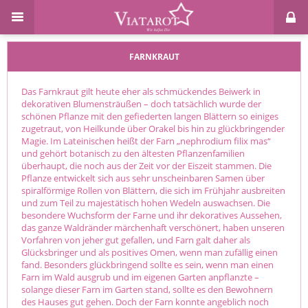
FARNKRAUT
Das Farnkraut gilt heute eher als schmückendes Beiwerk in
dekorativen Blumensträußen – doch tatsächlich wurde der
schönen Pflanze mit den gefiederten langen Blättern so einiges
zugetraut, von Heilkunde über Orakel bis hin zu glückbringender
Magie. Im Lateinischen heißt der Farn „nephrodium filix mas“
und gehört botanisch zu den ältesten Pflanzenfamilien
überhaupt, die noch aus der Zeit vor der Eiszeit stammen. Die
Pflanze entwickelt sich aus sehr unscheinbaren Samen über
spiralförmige Rollen von Blättern, die sich im Frühjahr ausbreiten
und zum Teil zu majestätisch hohen Wedeln auswachsen. Die
besondere Wuchsform der Farne und ihr dekoratives Aussehen,
das ganze Waldränder märchenhaft verschönert, haben unseren
Vorfahren von jeher gut gefallen, und Farn galt daher als
Glücksbringer und als positives Omen, wenn man zufällig einen
fand. Besonders glückbringend sollte es sein, wenn man einen
Farn im Wald ausgrub und im eigenen Garten anpflanzte –
solange dieser Farn im Garten stand, sollte es den Bewohnern
des Hauses gut gehen. Doch der Farn konnte angeblich noch