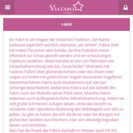
FAKIR
Ein Fakir ist ein Magier der indischen Tradition. Der Name
bedeutet eigentlich wörtlich übersetzt „ein Armer“. Fakire sind
bei Indien-Touristen sehr beliebt, da ihre Praktiken meist
öffentlich zur Schau gestellt werden und ein schaulustiges
Publikum anziehen. Meist handelt es sich um Techniken der
Körperbeherrschung wie das „Feuerlaufen“ (Wandeln mit
nackten Füßen über glühende Kohlen) oder das Sitzen oder
Liegen auf einem mit gefährlichen Nägeln besteckten Nagelbrett.
Manchmal führen Fakire auch Zaubertricks auf, wie das
Schlangenbeschwören, wobei eine Kobra auf das Geheiß des
Fakirs nach der Melodie seiner Flöte tanzt. Manche Fakire
beweisen auch außergewöhnliche Selbstbeherrschung, indem sie
sich große Schmerzen zufügen lassen, ohne das Gesicht zu
verziehen oder irgendeine Äußerung des Wehklagens von sich zu
geben. So gibt es Fakire, die sich die Brust oder die Wangen mit
glühenden Spießen durchlöchern oder sich lebendig begraben
lassen und ähnliches.
Man hat die Praxis der Fakire deshalb im Westen auch oft mit