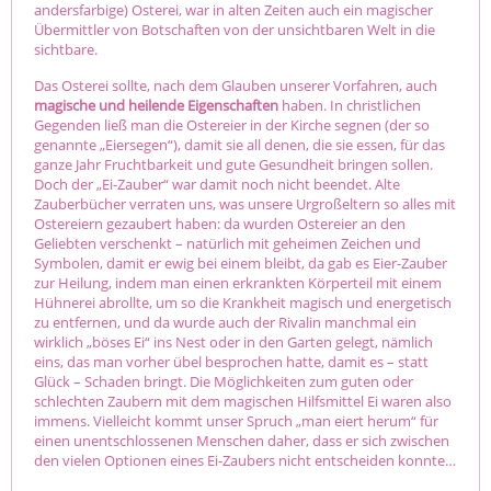
andersfarbige) Osterei, war in alten Zeiten auch ein magischer
Übermittler von Botschaften von der unsichtbaren Welt in die
sichtbare.
Das Osterei sollte, nach dem Glauben unserer Vorfahren, auch
magische und heilende Eigenschaften
haben. In christlichen
Gegenden ließ man die Ostereier in der Kirche segnen (der so
genannte „Eiersegen“), damit sie all denen, die sie essen, für das
ganze Jahr Fruchtbarkeit und gute Gesundheit bringen sollen.
Doch der „Ei-Zauber“ war damit noch nicht beendet. Alte
Zauberbücher verraten uns, was unsere Urgroßeltern so alles mit
Ostereiern gezaubert haben: da wurden Ostereier an den
Geliebten verschenkt – natürlich mit geheimen Zeichen und
Symbolen, damit er ewig bei einem bleibt, da gab es Eier-Zauber
zur Heilung, indem man einen erkrankten Körperteil mit einem
Hühnerei abrollte, um so die Krankheit magisch und energetisch
zu entfernen, und da wurde auch der Rivalin manchmal ein
wirklich „böses Ei“ ins Nest oder in den Garten gelegt, nämlich
eins, das man vorher übel besprochen hatte, damit es – statt
Glück – Schaden bringt. Die Möglichkeiten zum guten oder
schlechten Zaubern mit dem magischen Hilfsmittel Ei waren also
immens. Vielleicht kommt unser Spruch „man eiert herum“ für
einen unentschlossenen Menschen daher, dass er sich zwischen
den vielen Optionen eines Ei-Zaubers nicht entscheiden konnte…