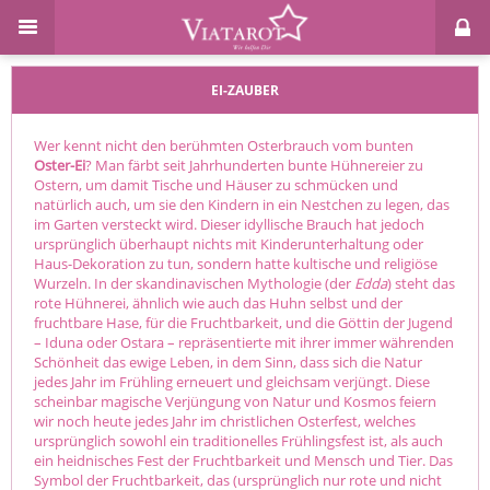
EI-ZAUBER
Wer kennt nicht den berühmten Osterbrauch vom bunten
Oster-Ei
? Man färbt seit Jahrhunderten bunte Hühnereier zu
Ostern, um damit Tische und Häuser zu schmücken und
natürlich auch, um sie den Kindern in ein Nestchen zu legen, das
im Garten versteckt wird. Dieser idyllische Brauch hat jedoch
ursprünglich überhaupt nichts mit Kinderunterhaltung oder
Haus-Dekoration zu tun, sondern hatte kultische und religiöse
Wurzeln. In der skandinavischen Mythologie (der
Edda
) steht das
rote Hühnerei, ähnlich wie auch das Huhn selbst und der
fruchtbare Hase, für die Fruchtbarkeit, und die Göttin der Jugend
– Iduna oder Ostara – repräsentierte mit ihrer immer währenden
Schönheit das ewige Leben, in dem Sinn, dass sich die Natur
jedes Jahr im Frühling erneuert und gleichsam verjüngt. Diese
scheinbar magische Verjüngung von Natur und Kosmos feiern
wir noch heute jedes Jahr im christlichen Osterfest, welches
ursprünglich sowohl ein traditionelles Frühlingsfest ist, als auch
ein heidnisches Fest der Fruchtbarkeit und Mensch und Tier. Das
Symbol der Fruchtbarkeit, das (ursprünglich nur rote und nicht