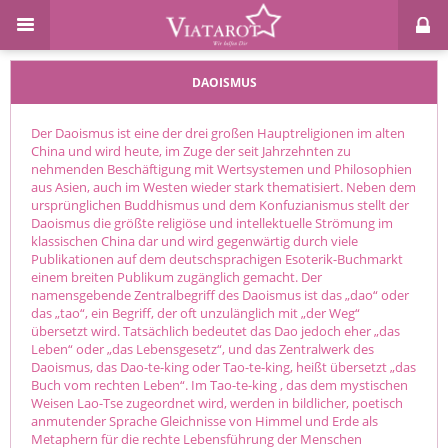
DAOISMUS
Der Daoismus ist eine der drei großen Hauptreligionen im alten
China und wird heute, im Zuge der seit Jahrzehnten zu
nehmenden Beschäftigung mit Wertsystemen und Philosophien
aus Asien, auch im Westen wieder stark thematisiert. Neben dem
ursprünglichen Buddhismus und dem Konfuzianismus stellt der
Daoismus die größte religiöse und intellektuelle Strömung im
klassischen China dar und wird gegenwärtig durch viele
Publikationen auf dem deutschsprachigen Esoterik-Buchmarkt
einem breiten Publikum zugänglich gemacht. Der
namensgebende Zentralbegriff des Daoismus ist das „dao“ oder
das „tao“, ein Begriff, der oft unzulänglich mit „der Weg“
übersetzt wird. Tatsächlich bedeutet das Dao jedoch eher „das
Leben“ oder „das Lebensgesetz“, und das Zentralwerk des
Daoismus, das Dao-te-king oder Tao-te-king, heißt übersetzt „das
Buch vom rechten Leben“. Im Tao-te-king , das dem mystischen
Weisen Lao-Tse zugeordnet wird, werden in bildlicher, poetisch
anmutender Sprache Gleichnisse von Himmel und Erde als
Metaphern für die rechte Lebensführung der Menschen