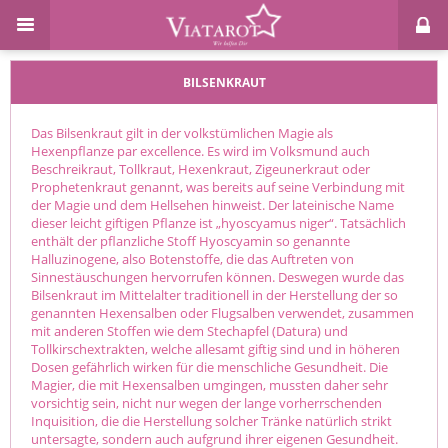
BILSENKRAUT
Das Bilsenkraut gilt in der volkstümlichen Magie als
Hexenpflanze par excellence. Es wird im Volksmund auch
Beschreikraut, Tollkraut, Hexenkraut, Zigeunerkraut oder
Prophetenkraut genannt, was bereits auf seine Verbindung mit
der Magie und dem Hellsehen hinweist. Der lateinische Name
dieser leicht giftigen Pflanze ist „hyoscyamus niger“. Tatsächlich
enthält der pflanzliche Stoff Hyoscyamin so genannte
Halluzinogene, also Botenstoffe, die das Auftreten von
Sinnestäuschungen hervorrufen können. Deswegen wurde das
Bilsenkraut im Mittelalter traditionell in der Herstellung der so
genannten Hexensalben oder Flugsalben verwendet, zusammen
mit anderen Stoffen wie dem Stechapfel (Datura) und
Tollkirschextrakten, welche allesamt giftig sind und in höheren
Dosen gefährlich wirken für die menschliche Gesundheit. Die
Magier, die mit Hexensalben umgingen, mussten daher sehr
vorsichtig sein, nicht nur wegen der lange vorherrschenden
Inquisition, die die Herstellung solcher Tränke natürlich strikt
untersagte, sondern auch aufgrund ihrer eigenen Gesundheit.