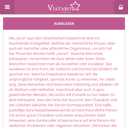
AURALESEN
Die „Aura“ (aus dem Griechischen) bezeichnet eine Art
leuchtendes Energiefeld, welches der menschliche Körper, aber
auch ein tierischer oder pflanzlicher Organismus, um sich hat.
Der Plural des Wortes heißt „Auren“. Manche Menschen
behaupten, sie könnten die Aura sehen oder lesen. Diese
Menschen bezeichnet man als Auraseher oder Auraleser. Das
Auralesen ist eine Form der Hellsicht und kommt bei Kindern oft
spontan vor. Manche Erwachsene bewahren sich die
ursprüngliche Fähigkeit, spontan Auren zu erkennen, ihr Leben
lang. Diese Menschen sind besonders hellsichtig und arbeiten oft
als Medium oder Hellseher, manchmal aber auch in ganz
gewöhnlichen Berufen, die nichts mit Esoterik zu tun haben. Es
wird behauptet, dass die Farbe der Aura mit dem Charakter und
den üblichen Gefühlen der Person korrespondiert. Eine helle,
pastellige Aura beispielsweise würde auf eine freundliche Person
mit einem guten Charakter und einem erleuchteten Geist
hinweisen, eine dunkle oder schwarze Aura auf eine Person mit
seelischen Problemen oder negativen Absichten. Die Farben der