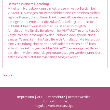
Bereiche in einem Horoskop
Mit einem Horoskop kann ein Astrologe im Astro Bereich bei
VIATAROT, Aussagen zur Persönlichkeit eines Menschen treffen.
Jegliche Fragen, die im Bereich Astro gestellt werden, sei es was
die eigenen Talente oder die Zukunft anbelangt, können bei
VIATAROT beantwortet werden. Es ist ebenso möglich,
Anhaltspunkte für die Berufswahl bei VIATAROT zu erhalten. Der
Vergleich der Horoskope zweier Personen oder gar die eines
ganzen Teams, kann im Astro Bereich Anhaltspunkte bieten, ob
eine Verbindung eher harmonisch oder mit vielen Konflikten
abläuft. Die Astrologie stellt bei VIATAROT einen eigenen Bereich
dar, der in vielen Lebenslagen zurate gezogen werden kann. Der
Astro Bereich bietet hier vielfältige Möglichkeiten.
Zurück
Impressum
|
AGB
|
Datenschutz
|
Berater werden
|
Kontaktformular
Reguläre Webseite anzeigen