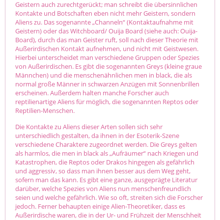
Geistern auch zurechtgerückt; man schreibt die übersinnlichen
Kontakte und Botschaften eben nicht mehr Geistern, sondern
Aliens zu. Das sogenannte „Channeln“ (Kontaktaufnahme mit
Geistern) oder das Witchboard/ Ouija Board (siehe auch: Ouija-
Board), durch das man Geister ruft, soll nach dieser Theorie mit
Außerirdischen Kontakt aufnehmen, und nicht mit Geistwesen.
Hierbei unterscheidet man verschiedene Gruppen oder Spezies
von Außerirdischen. Es gibt die sogenannten Greys (kleine graue
Männchen) und die menschenähnlichen men in black, die als
normal große Männer in schwarzen Anzügen mit Sonnenbrillen
erscheinen. Außerdem halten manche Forscher auch
reptilienartige Aliens für möglich, die sogenannten Reptos oder
Reptilien-Menschen.
Die Kontakte zu Aliens dieser Arten sollen sich sehr
unterschiedlich gestalten, da ihnen in der Esoterik-Szene
verschiedene Charaktere zugeordnet werden. Die Greys gelten
als harmlos, die men in black als „Aufräumer“ nach Kriegen und
Katastrophen, die Reptos oder Drakos hingegen als gefährlich
und aggressiv, so dass man ihnen besser aus dem Weg geht,
sofern man das kann. Es gibt eine ganze, ausgeprägte Literatur
darüber, welche Spezies von Aliens nun menschenfreundlich
seien und welche gefährlich. Wie so oft, streiten sich die Forscher
jedoch. Ferner behaupten einige Alien-Theoretiker, dass es
Außerirdische waren, die in der Ur- und Frühzeit der Menschheit