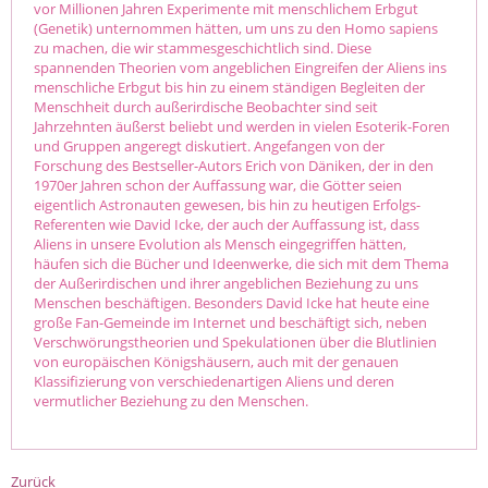
vor Millionen Jahren Experimente mit menschlichem Erbgut
(Genetik) unternommen hätten, um uns zu den Homo sapiens
zu machen, die wir stammesgeschichtlich sind. Diese
spannenden Theorien vom angeblichen Eingreifen der Aliens ins
menschliche Erbgut bis hin zu einem ständigen Begleiten der
Menschheit durch außerirdische Beobachter sind seit
Jahrzehnten äußerst beliebt und werden in vielen Esoterik-Foren
und Gruppen angeregt diskutiert. Angefangen von der
Forschung des Bestseller-Autors Erich von Däniken, der in den
1970er Jahren schon der Auffassung war, die Götter seien
eigentlich Astronauten gewesen, bis hin zu heutigen Erfolgs-
Referenten wie David Icke, der auch der Auffassung ist, dass
Aliens in unsere Evolution als Mensch eingegriffen hätten,
häufen sich die Bücher und Ideenwerke, die sich mit dem Thema
der Außerirdischen und ihrer angeblichen Beziehung zu uns
Menschen beschäftigen. Besonders David Icke hat heute eine
große Fan-Gemeinde im Internet und beschäftigt sich, neben
Verschwörungstheorien und Spekulationen über die Blutlinien
von europäischen Königshäusern, auch mit der genauen
Klassifizierung von verschiedenartigen Aliens und deren
vermutlicher Beziehung zu den Menschen.
Zurück