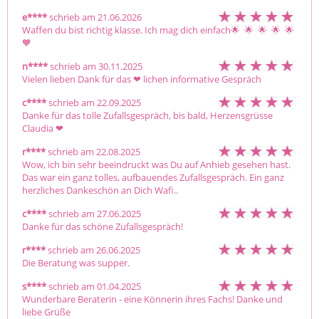
e****
schrieb am 21.06.2026
Waffen du bist richtig klasse. Ich mag dich einfach🌟  🌟  🌟  🌟  🌟  
🧡 
n****
schrieb am 30.11.2025
Vielen lieben Dank für das ❤ ️lichen informative Gespräch
c****
schrieb am 22.09.2025
Danke für das tolle Zufallsgespräch, bis bald, Herzensgrüsse 
Claudia ❤ ️ 
r****
schrieb am 22.08.2025
Wow, ich bin sehr beeindruckt was Du auf Anhieb gesehen hast. 
Das war ein ganz tolles, aufbauendes Zufallsgespräch. Ein ganz 
herzliches Dankeschön an Dich Wafi..
c****
schrieb am 27.06.2025
Danke für das schöne Zufallsgespräch!
r****
schrieb am 26.06.2025
Die Beratung was supper.
s****
schrieb am 01.04.2025
Wunderbare Beraterin - eine Könnerin ihres Fachs! Danke und 
liebe Grüße