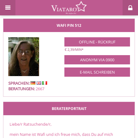
WAFI
PIN 512
OFFLINE - RÜCKRUF
€ 2,39/MIN
*
ANONYM VIA 0900
E-MAIL SCHREIBEN
SPRACHEN:
BERATUNGEN:
2667
BERATERPORTRAIT
Liebe/r Ratsuchende/r,
mein Name ist Wafi und ich freue mich, dass Du auf mich