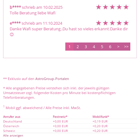
b****
schrieb am 10.02.2025
Tolle Beratung liebe Wafi
e****
schrieb am 11.10.2024
Danke Wafi super Beratung..Du hast so vieles erkannt.Danke dir
😊 
1
2
3
4
5
6
>
>>
** Exklusiv auf den
AstroGroup-Portalen
* Alle angegebenen Preise verstehen sich inkl. der jeweils gültigen
Umsatzsteuer zzgl. folgender Kosten pro Minute bei kostenpflichtigen
Telefonberatungen.
1
Mobil ggf. abweichend / Alle Preise inkl. MwSt.
Anrufer aus
Festnetz*
Mobilfunk*
Deutschland
+0,00 EUR
+0,19 EUR
Österreich
+0,00 EUR
+0,20 EUR
Schweiz
+0,00 EUR
+0,20 EUR
Alle anzeigen