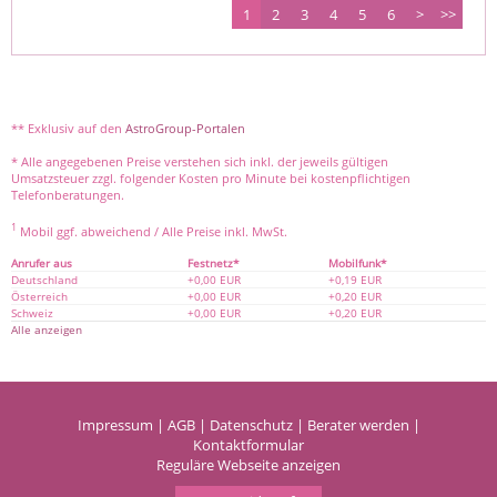
1
2
3
4
5
6
>
>>
** Exklusiv auf den
AstroGroup-Portalen
* Alle angegebenen Preise verstehen sich inkl. der jeweils gültigen
Umsatzsteuer zzgl. folgender Kosten pro Minute bei kostenpflichtigen
Telefonberatungen.
1
Mobil ggf. abweichend / Alle Preise inkl. MwSt.
Anrufer aus
Festnetz*
Mobilfunk*
Deutschland
+0,00 EUR
+0,19 EUR
Österreich
+0,00 EUR
+0,20 EUR
Schweiz
+0,00 EUR
+0,20 EUR
Alle anzeigen
Impressum
|
AGB
|
Datenschutz
|
Berater werden
|
Kontaktformular
Reguläre Webseite anzeigen