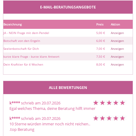
E-MAIL-BERATUNGSANGEBOTE
Bezeichnung
Preis
Aktion
JA - NEIN Frage mit dem Pendel
5,00 €
Anzeigen
Botschaft von den Engeln
6,00 €
Anzeigen
Seelenbotschaft für Dich
7,00 €
Anzeigen
kurze klare Frage - kurze klare Antwort
7,50 €
Anzeigen
Dein Krafttier für 4 Wochen
8,00 €
Anzeigen
ALLE BEWERTUNGEN
k****
schrieb am 20.07.2026
Egal welches Thema, deine Beratung hilft immer
k****
schrieb am 20.07.2026
10 Sterne würden immer noch nicht reichen..

.top Beratung