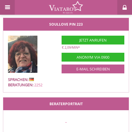
SOULLOVE
PIN 223
JETZT ANRUFEN
€ 2,09/MIN
*
ANONYM VIA 0900
E-MAIL SCHREIBEN
SPRACHEN:
BERATUNGEN:
2252
BERATERPORTRAIT