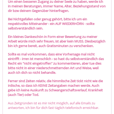
Um einen besseren Zugang zu deiner Seele zu haben, werde ich
in meinen Beratungen, immer Name, Alter, Beziehungsstand von
dir bzw deinem Gegenüber hinterfragen.
Bei Nichtgefallen oder genug gehört, bitte ich um ein
respektvolles Miteinander - ein AUF WIEDERHÖRN - sollte
selbstverständlich sein.
Ein kleines Dankeschön in Form einer Bewertung zu meiner
Arbeit würde mich sehr freuen, ist aber kein MUSS. Diesbezüglich
bin ich gerne bereit, auch Gratisminuten zu verschenken.
Sollte es mal vorkommen, dass eine Vorhersage mal nicht
eintrifft - irren ist menschlich - so hast du selbstverständlich das
Recht ein "nicht eingetroffen" zu kommentieren, aber tue dies
bitte nicht in einer niederschmetternden Art und Weise, weil
auch ich dich so nicht behandle.
Ferner sind Zeiten relativ, die himmlische Zeit tickt nicht wie die
irdische, so dass ich KEINE Zeitangaben machen werde. Auch
gebe ich keine Auskunft zu Schwangerschaftsverlauf, Krankheit
(auch Tier) oder Tod.
Aus Zeitgründen ist es mir nicht möglich, auf alle Emails zu
antworten, ich bin für dich fast täglich telefonisch erreichbar.