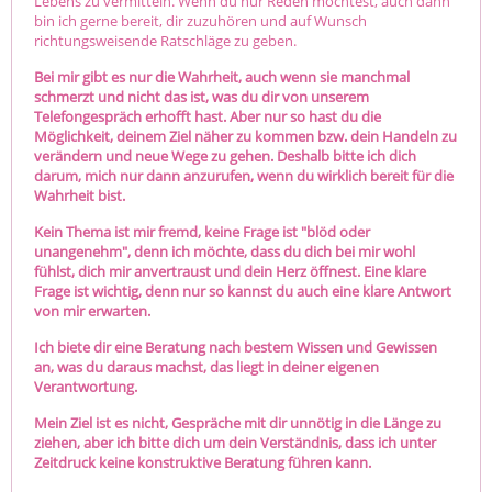
Lebens zu vermitteln. Wenn du nur Reden möchtest, auch dann
bin ich gerne bereit, dir zuzuhören und auf Wunsch
richtungsweisende Ratschläge zu geben.
Bei mir gibt es nur die Wahrheit, auch wenn sie manchmal
schmerzt und nicht das ist, was du dir von unserem
Telefongespräch erhofft hast. Aber nur so hast du die
Möglichkeit, deinem Ziel näher zu kommen bzw. dein Handeln zu
verändern und neue Wege zu gehen. Deshalb bitte ich dich
darum, mich nur dann anzurufen, wenn du wirklich bereit für die
Wahrheit bist.
Kein Thema ist mir fremd, keine Frage ist "blöd oder
unangenehm", denn ich möchte, dass du dich bei mir wohl
fühlst, dich mir anvertraust und dein Herz öffnest. Eine klare
Frage ist wichtig, denn nur so kannst du auch eine klare Antwort
von mir erwarten.
Ich biete dir eine Beratung nach bestem Wissen und Gewissen
an, was du daraus machst, das liegt in deiner eigenen
Verantwortung.
Mein Ziel ist es nicht, Gespräche mit dir unnötig in die Länge zu
ziehen, aber ich bitte dich um dein Verständnis, dass ich unter
Zeitdruck keine konstruktive Beratung führen kann.