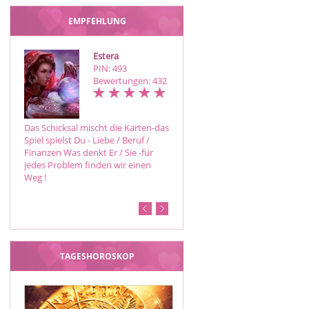
EMPFEHLUNG
Estera
Annymoon
PIN: 493
PIN: 974
Bewertungen: 432
Bewertungen: 16
Das Schicksal mischt die Karten-das
Einzigartiger Rundumblick,
Spiel spielst Du - Liebe / Beruf /
Hellsicht , Aurablick, genaue
Finanzen Was denkt Er / Sie -für
Zeitangaben, Astrologie, Fengh
jedes Problem finden wir einen
Shui, Energiearbeit,Hintergründe
Weg !
beleuchten, Uhrsache, Zukunft
,Jetzt, Wunscherfüllung, Be…
TAGESHOROSKOP