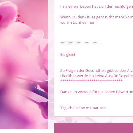
In meinem Leben hat sich der nachfolge
Wenn Du denkst, es geht nicht mehr kom
wo ein Lichtlein her.
'''''''''''''''''''''''''''''''''''''''''''''
Bis gleich
Zu Fragen der Gesundheit gibt es den Arz
Hierüber werde ich keine Auskünfte gebe
******************************
Danke im vorraus für die lieben Bewertu
Täglich Online mit pausen .