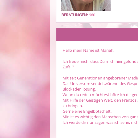
BERATUNGEN:
660
Hallo mein Name ist Mariah,
Ich freue mich, dass Du mich hier gefund
Zufall?
Mit seit Generationen angeborener Mediali
Das Universum sendet,wärend des Gesprä
Blockaden lösung.
Wenn du reden möchtest höre ich dir ger
Mit Hilfe der Geistigen Welt, den Franzö
zu bringen.
Gerne eine Engelbotschaft.
Mir ist es wichtig den Menschen von gan
Ich werde dir nur sagen was ich sehe, nic