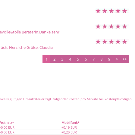
evolle&tolle Beraterin.Danke sehr
räch. Herzliche Grüße, Claudia
1
2
3
4
5
6
7
8
9
>
>>
jeweils gültigen Umsatzsteuer zzgl. folgender Kosten pro Minute bei kostenpflichtigen
Festnetz*
Mobilfunk*
+0,00 EUR
+0,19 EUR
+0,00 EUR
+0,20 EUR