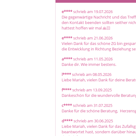
e****
schrieb am 19.07.2026
Die gegenwärtige Nachricht und das Treff
den Kontakt beenden sollten seither nich
hattest hoffen wir mal 🙏🏻
e****
schrieb am 21.06.2026
Vielen Dank für das schöne ZG bin gespa
die Entwicklung in Richtung Beziehung sei
a****
schrieb am 11.05.2026
Danke dir. Wie immer bestens.
l****
schrieb am 08.05.2026
Liebe Mariah, vielen Dank für deine Berat
f****
schrieb am 13.09.2025
Dankeschön für die wundervolle Beratung. 
c****
schrieb am 31.07.2025
Danke für die schöne Beratung,  Herzensg
d****
schrieb am 30.06.2025
Liebe Mariah, vielen Dank für das Zufallsg
beantwortet hast, sondern darüber hinaus