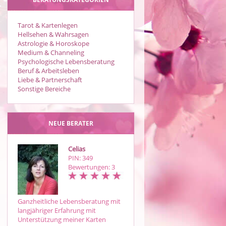
Tarot & Kartenlegen
Hellsehen & Wahrsagen
Astrologie & Horoskope
Medium & Channeling
Psychologische Lebensberatung
Beruf & Arbeitsleben
Liebe & Partnerschaft
Sonstige Bereiche
NEUE BERATER
Celias
Michi
PIN: 349
PIN: 775
Bewertungen: 3
Bewertungen: 34
Ganzheitliche Lebensberatung mit
Ehrliche,einfühlsame und
langjähriger Erfahrung mit
treffsichere Zukunftsprognosen
Unterstützung meiner Karten
aus den Lenormand und