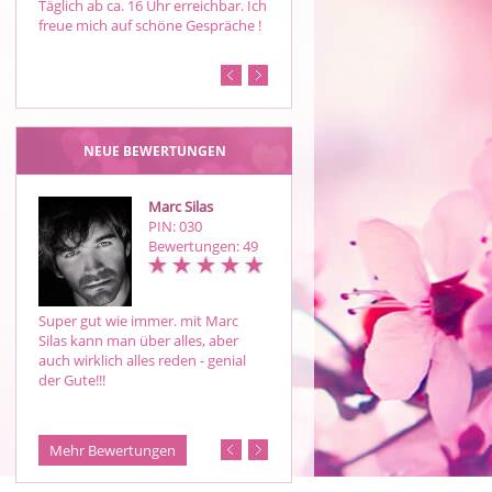
Täglich ab ca. 16 Uhr erreichbar. Ich
Engelskarten.
freue mich auf schöne Gespräche !
NEUE BEWERTUNGEN
Marc Silas
Luna VidoVita
PIN: 030
PIN: 848
Bewertungen: 49
Bewertungen: 68
Super gut wie immer. mit Marc
Danke für das schöne ZG bin
Silas kann man über alles, aber
gespannt ob es so klappt das ich
auch wirklich alles reden - genial
vor Frist Ende ein Job finde lag ja
der Gute!!!
schon mal gut da 🙏🏻 Wegen mei
HM auch schön das die Gefühle d
sind die …
Mehr Bewertungen