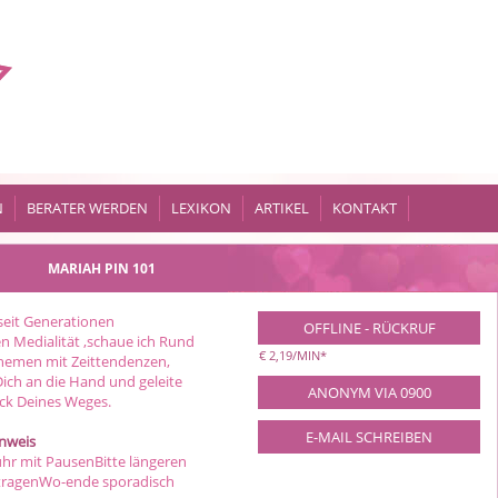
N
BERATER WERDEN
LEXIKON
ARTIKEL
KONTAKT
MARIAH
PIN 101
seit Generationen
OFFLINE - RÜCKRUF
 Medialität ,schaue ich Rund
€ 2,19/MIN
*
hemen mit Zeittendenzen,
ich an die Hand und geleite
ANONYM VIA 0900
ück Deines Weges.
E-MAIL SCHREIBEN
inweis
 uhr mit PausenBitte längeren
ntragenWo-ende sporadisch