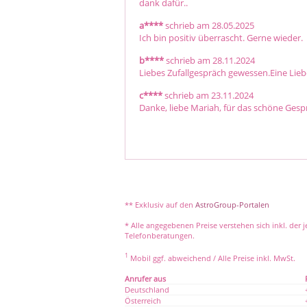
dank dafür..
a****
schrieb am 28.05.2025
Ich bin positiv überrascht. Gerne wieder. 
b****
schrieb am 28.11.2024
Liebes Zufallgespräch gewessen.Eine Lieb
c****
schrieb am 23.11.2024
Danke, liebe Mariah, für das schöne Gesp
** Exklusiv auf den
AstroGroup-Portalen
* Alle angegebenen Preise verstehen sich inkl. der 
Telefonberatungen.
1
Mobil ggf. abweichend / Alle Preise inkl. MwSt.
Anrufer aus
Deutschland
Österreich