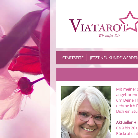
STARTSEITE
JETZT NEUKUNDE WERDE
Mit meiner 
angeborenen
um Deine T
nehme ich D
Dich ein St
Aktueller H
Ca 9 bis 20
Rückruf ei