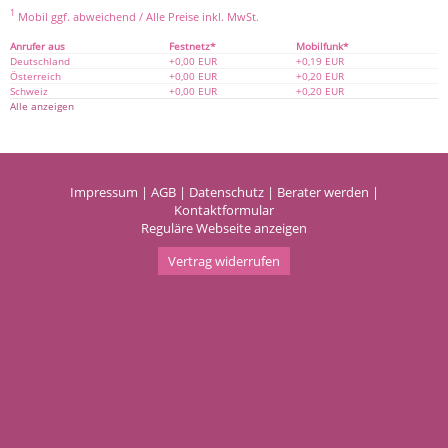
1
Mobil ggf. abweichend / Alle Preise inkl. MwSt.
Anrufer aus
Festnetz*
Mobilfunk*
Deutschland
+0,00 EUR
+0,19 EUR
Österreich
+0,00 EUR
+0,20 EUR
Schweiz
+0,00 EUR
+0,20 EUR
Alle anzeigen
Impressum
|
AGB
|
Datenschutz
|
Berater werden
|
Kontaktformular
Reguläre Webseite anzeigen
Vertrag widerrufen