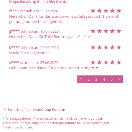
Mega Beratung 💫  it is like it is 🙏 
r****
schrieb am 11.07.2026
Herzlichen Dank für das wundervolle Zufallsgespräch, hab mich 
gut aufgehoben bei dir gefühlt
g****
schrieb am 10.07.2026
Herzlichen Dank für Tolle Beratung 🪄  🪄  🪄  🪄 
k****
schrieb am 29.06.2026
Danke für das Gespräch
s****
schrieb am 27.06.2026
Liebe Manuela, danke für deine Unterstützung.❤ ️❤ ️
1
2
3
4
5
>
** Exklusiv auf den
AstroGroup-Portalen
* Alle angegebenen Preise verstehen sich inkl. der jeweils gültigen
Umsatzsteuer zzgl. folgender Kosten pro Minute bei kostenpflichtigen
Telefonberatungen.