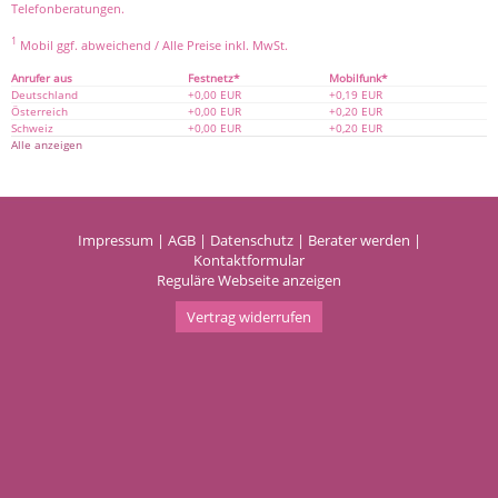
Telefonberatungen.
1
Mobil ggf. abweichend / Alle Preise inkl. MwSt.
Anrufer aus
Festnetz*
Mobilfunk*
Deutschland
+0,00 EUR
+0,19 EUR
Österreich
+0,00 EUR
+0,20 EUR
Schweiz
+0,00 EUR
+0,20 EUR
Alle anzeigen
Impressum
|
AGB
|
Datenschutz
|
Berater werden
|
Kontaktformular
Reguläre Webseite anzeigen
Vertrag widerrufen