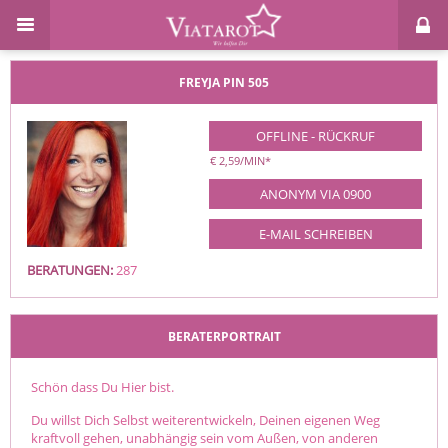
FREYJA
PIN 505
OFFLINE - RÜCKRUF
€ 2,59/MIN
*
ANONYM VIA 0900
E-MAIL SCHREIBEN
BERATUNGEN:
287
BERATERPORTRAIT
Schön dass Du Hier bist.
Du willst Dich Selbst weiterentwickeln, Deinen eigenen Weg
kraftvoll gehen, unabhängig sein vom Außen, von anderen