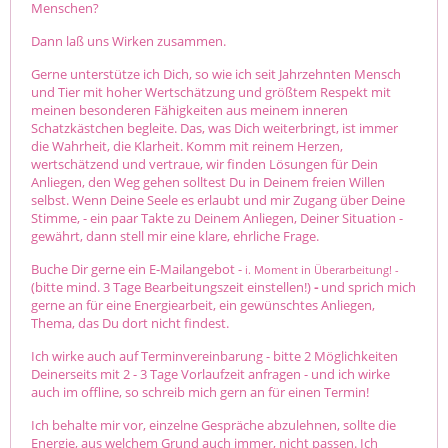
Menschen?
Dann laß uns Wirken zusammen.
Gerne unterstütze ich Dich, so wie ich seit Jahrzehnten Mensch
und Tier mit hoher Wertschätzung und größtem Respekt mit
meinen besonderen Fähigkeiten aus meinem inneren
Schatzkästchen begleite. Das, was Dich weiterbringt, ist immer
die Wahrheit, die Klarheit. Komm mit reinem Herzen,
wertschätzend und vertraue, wir finden Lösungen für Dein
Anliegen, den Weg gehen solltest Du in Deinem freien Willen
selbst. Wenn Deine Seele es erlaubt und mir Zugang über Deine
Stimme, - ein paar Takte zu Deinem Anliegen, Deiner Situation -
gewährt, dann stell mir eine klare, ehrliche Frage.
Buche Dir gerne ein E-Mailangebot -
i. Moment
in Überarbeitung! -
(bitte mind. 3 Tage Bearbeitungszeit einstellen!)
-
und sprich mich
gerne an für eine Energiearbeit, ein gewünschtes Anliegen,
Thema, das Du dort nicht findest.
Ich wirke auch auf Terminvereinbarung - bitte 2 Möglichkeiten
Deinerseits mit 2 - 3 Tage Vorlaufzeit anfragen - und ich wirke
auch im offline, so schreib mich gern an für einen Termin!
Ich behalte mir vor, einzelne Gespräche abzulehnen, sollte die
Energie, aus welchem Grund auch immer, nicht passen. Ich