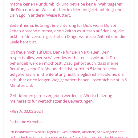
mache keinen Rundumblick und betreibe keine "Wahrsagerei",
die Dich nur vom Wesentlichen im Hier und Jetzt abbringt und
Dein Ego in anderer Weise füttert.
Zeitenthema: Es bringt Erleichterung für Dich, wenn Du von
Zeiten Abstand nimmst, denn Zeiten existieren auf der Uhr, die
tickt. Im Universum geschehen Dinge, wenn die Zeit reif und die
Seele bereit ist.
Ich freue mich auf Dich, Danke für Dein Vertrauen, Dein
respektvolles, wertschätzendes Ver­halten, so wie auch Du
behandelt werden möchtest. Dazu gehört auch, dass meine
Berufung keine Fließbandarbeit ist, somit in 5 Minuten eine
tiefgehende, ehrliche Beratung nicht möglich ist. Probleme, die
sich über einen langen Weg generiert haben, lösen sich nicht in 5
Minuten auf.
GM - können gerne vergeben werden als Wertschätzung
meinerseits für wertschätzende Bewertungen.
FREYJA, 03.03.2024
Rechtliche Hinweise:
Ich beantworte weder Fragen zu Gesundheit, Ableben, Schwanger­schaft,
rechtliche Fragen o.ä., ich ersetze keine Ärzte, Heilpraktiker, Rechtsanwälte,