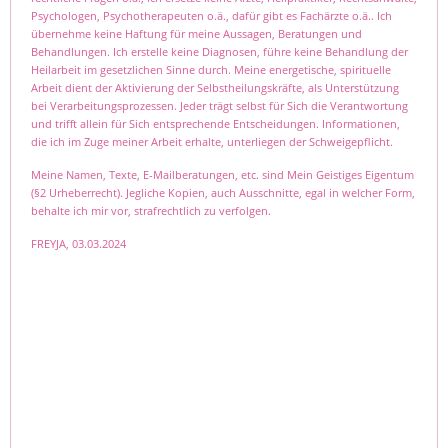
Psycho­logen, Psychotherapeuten o.ä., dafür gibt es Fachärzte o.ä.. Ich
übernehme keine Haftung für meine Aussagen, Beratungen und
Behandlungen. Ich er­stel­le keine Diagnosen, führe keine Behandlung der
Heilarbeit im gesetzlichen Sinne durch. Mei­ne energetische, spirituelle
Arbeit dient der Aktivierung der Selbstheilungskräfte, als Un­ter­stüt­zung
bei Verarbeitungsprozessen. Jeder trägt selbst für Sich die Verantwortung
und trifft allein für Sich entsprechende Entschei­dun­gen. Informationen,
die ich im Zuge meiner Arbeit erhalte, unterliegen der Schweigepflicht.
Meine Namen, Texte, E-Mailberatungen, etc. sind Mein Geistiges Eigentum
(§2 Urheberrecht). Jegliche Kopien, auch Ausschnitte, egal in welcher Form,
behalte ich mir vor, strafrechtlich zu verfolgen.
FREYJA, 03.03.2024