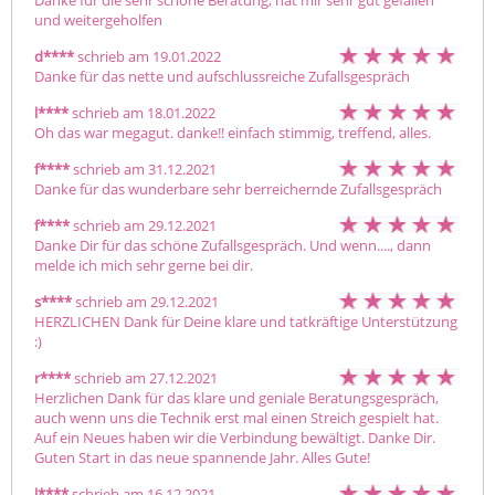
Danke für die sehr schöne Beratung, hat mir sehr gut gefallen 
und weitergeholfen
d****
schrieb am 19.01.2022
Danke für das nette und aufschlussreiche Zufallsgespräch 
l****
schrieb am 18.01.2022
Oh das war megagut. danke!! einfach stimmig, treffend, alles.
f****
schrieb am 31.12.2021
Danke für das wunderbare sehr berreichernde Zufallsgespräch
f****
schrieb am 29.12.2021
Danke Dir für das schöne Zufallsgespräch. Und wenn...., dann 
melde ich mich sehr gerne bei dir. 
s****
schrieb am 29.12.2021
HERZLICHEN Dank für Deine klare und tatkräftige Unterstützung 
:)
r****
schrieb am 27.12.2021
Herzlichen Dank für das klare und geniale Beratungsgespräch, 
auch wenn uns die Technik erst mal einen Streich gespielt hat. 
Auf ein Neues haben wir die Verbindung bewältigt. Danke Dir. 
Guten Start in das neue spannende Jahr. Alles Gute!
l****
schrieb am 16.12.2021