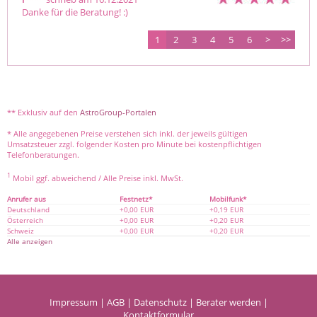
Danke für die Beratung! :) 
1
2
3
4
5
6
>
>>
** Exklusiv auf den
AstroGroup-Portalen
* Alle angegebenen Preise verstehen sich inkl. der jeweils gültigen
Umsatzsteuer zzgl. folgender Kosten pro Minute bei kostenpflichtigen
Telefonberatungen.
1
Mobil ggf. abweichend / Alle Preise inkl. MwSt.
Anrufer aus
Festnetz*
Mobilfunk*
Deutschland
+0,00 EUR
+0,19 EUR
Österreich
+0,00 EUR
+0,20 EUR
Schweiz
+0,00 EUR
+0,20 EUR
Alle anzeigen
Impressum
|
AGB
|
Datenschutz
|
Berater werden
|
Kontaktformular