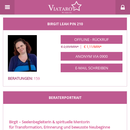
BIRGIT LEAH
PIN 210
OFFLINE - RÜCKRUF
|
€ 2,09/MIN
*
€ 1,11/MIN
*
ANONYM VIA 0900
E-MAIL SCHREIBEN
BERATUNGEN:
159
BERATERPORTRAIT
Birgit – Seelenbegleiterin & spirituelle Mentorin
für Transformation, Erinnerung und bewusste Neubeginne