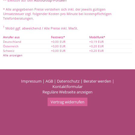
** Exklusiv auf den
AstroGroup-Portalen
* Alle angegebenen Preise verstehen sich inkl. der jeweils gültigen
Umsatzsteuer zzgl. folgender Kosten pro Minute bei kostenpflichtigen
Telefonberatungen.
1
Mobil ggf. abweichend / Alle Preise inkl. MwSt.
Anrufer aus
Festnetz*
Mobilfunk*
Deutschland
+0,00 EUR
+0,19 EUR
Österreich
+0,00 EUR
+0,20 EUR
Schweiz
+0,00 EUR
+0,20 EUR
Alle anzeigen
Impressum
|
AGB
|
Datenschutz
|
Berater werden
|
Kontaktformular
Reguläre Webseite anzeigen
Vertrag widerrufen